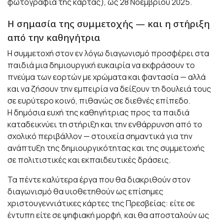
φωτογραφία της κάρτας), ως 28 Νοεμβρίου 2025.
Η σημασία της συμμετοχής — και η στήριξη
από την καθηγήτρια
Η συμμετοχή στον εν λόγω διαγωνισμό προσφέρει στα
παιδιά μια δημιουργική ευκαιρία να εκφράσουν το
πνεύμα των εορτών με χρώματα και φαντασία — αλλά
και να ζήσουν την εμπειρία να δείξουν τη δουλειά τους
σε ευρύτερο κοινό, πιθανώς σε διεθνές επίπεδο.
Η δημόσια ευχή της καθηγήτριας προς τα παιδιά
καταδεικνύει τη στήριξη και την ενθάρρυνση από το
σχολικό περιβάλλον — στοιχεία σημαντικά για την
ανάπτυξη της δημιουργικότητας και της συμμετοχής
σε πολιτιστικές και εκπαιδευτικές δράσεις.
Τα πέντε καλύτερα έργα που θα διακριθούν στον
διαγωνισμό θα υιοθετηθούν ως επίσημες
χριστουγεννιάτικες κάρτες της Πρεσβείας: είτε σε
έντυπη είτε σε ψηφιακή μορφή, και θα αποσταλούν ως