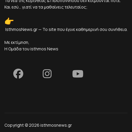
Τα νέα της Κορινθίας & Πελοποννήσου δεν κοιμούνται ποτέ.
Και εσύ... γιατί να τα μαθαίνεις τελευταίος;
IsthmosNews.gr — Το site που έγινε καθημερινή σου συνήθεια.
Με εκτίμηση,
Η Ομάδα του isthmos News
Copyright © 2026 isthmosnews.gr