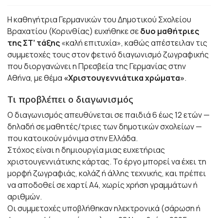
Η καθηγήτρια Γερμανικών του Δημοτικού Σχολείου
Βραχατίου (Κορινθίας) ευχήθηκε σε
δυο μαθήτριες
της ΣΤ’ τάξης
«καλή επιτυχία», καθώς απέστειλαν τις
συμμετοχές τους στον φετινό διαγωνισμό ζωγραφικής
που διοργανώνει η Πρεσβεία της Γερμανίας στην
Αθήνα, με θέμα
«Χριστουγεννιάτικα χρώματα»
.
Τι προβλέπει ο διαγωνισμός
Ο διαγωνισμός απευθύνεται σε παιδιά 6 έως 12 ετών —
δηλαδή σε μαθητές/τριες των δημοτικών σχολείων —
που κατοικούν μόνιμα στην Ελλάδα.
Στόχος είναι η δημιουργία μιας ευχετήριας
χριστουγεννιάτικης κάρτας. Το έργο μπορεί να έχει τη
μορφή ζωγραφιάς, κολάζ ή άλλης τεχνικής, και πρέπει
να αποδοθεί σε χαρτί Α4, χωρίς χρήση γραμμάτων ή
αριθμών.
Οι συμμετοχές υποβλήθηκαν ηλεκτρονικά (σάρωση ή