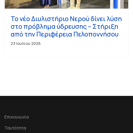
Το νέο Διυλιστήριο Νερού δίνει λύση
στο πρόβλημα ύδρευσης – Στήριξη
από την Περιφέρεια Πελοποννήσου
23 Ιουλίου 2026
Επικοινωνία
Ταυτότητα