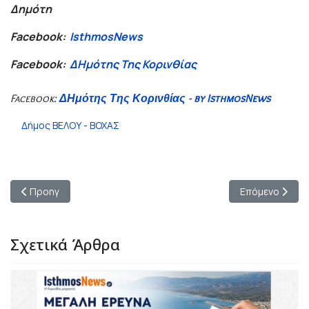
Δημότη
Facebook:
IsthmosNews
Facebook:
ΔΗμότης Της Κορινθίας
Facebook:
ΔΗμότης Της Κορινθίας - by IsthmosNews
Δήμος ΒΕΛΟΥ - ΒΟΧΑΣ
Προηγούμενο άρθρο: Παρουσία του Υπουργού Εσωτερικών Θ. Λι
Επόμενο άρθρο
Προηγ
Επόμενο
Σχετικά Άρθρα