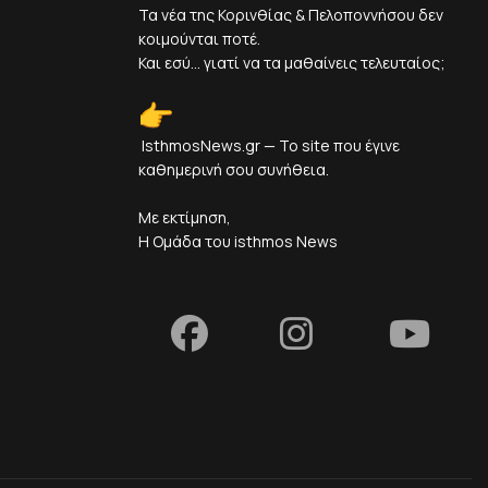
Τα νέα της Κορινθίας & Πελοποννήσου δεν
κοιμούνται ποτέ.
Και εσύ... γιατί να τα μαθαίνεις τελευταίος;
IsthmosNews.gr — Το site που έγινε
καθημερινή σου συνήθεια.
Με εκτίμηση,
Η Ομάδα του isthmos News