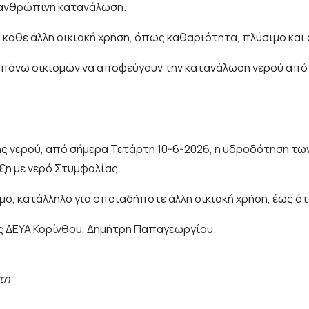
α ανθρώπινη κατανάλωση.
α κάθε άλλη οικιακή χρήση, όπως καθαριότητα, πλύσιμο και
απάνω οικισμών να αποφεύγουν την κατανάλωση νερού από 
 νερού, από σήμερα Τετάρτη 10-6-2026, η υδροδότηση των
ιξη με νερό Στυμφαλίας.
ο, κατάλληλο για οποιαδήποτε άλλη οικιακή χρήση, έως ότ
ς ΔΕΥΑ Κορίνθου, Δημήτρη Παπαγεωργίου.
τη