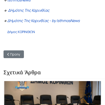
🔹
IsthmosNews
🔹
ΔΗμότης Της Κορινθίας
🔹
ΔΗμότης Της Κορινθίας - by IsthmosNews
Δήμος ΚΟΡΙΝΘΙΩΝ
Προηγούμενο άρθρο: Loutraki Thermal Spa: Platinum Award στ
Προηγ
Σχετικά Άρθρα