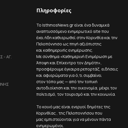
Πληροφορίες
Το IsthmosNews.gr είναι ένα δυναμικά
αναπτυσσόμενο ενημερωτικό site που
έχει ήδη καθιερωθεί στην Κορινθία και την
Πελοπόννησο ως πηγή αξιόπιστης
και καθημερινής ενημέρωσης.
Με σύνθημα «Καθημερινή Ενημέρωση με
 - ΑΓ.
Άποψη και Επίκεντρο τον Δημότη»,
προσφέρουμε έγκαιρα ρεπορτάζ, ειδήσεις
και αφιερώματα για ό,τι συμβαίνει
στον τόπο μας — από την τοπική
ΙΝΗΣ
αυτοδιοίκηση και την οικονομία, μέχρι τον
πολιτισμό, τον τουρισμό και την κοινωνία.
Το κοινό μας είναι ενεργοί δημότες της
Κορινθίας , της Πελοποννήσου που
μας εμπιστεύονται για να μένουν πάντα
ενημερωμένοι.