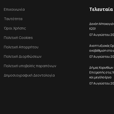
Τελευταία
Επικοινωνία
Ταυτότητα
Δανάη Μπακογιάνν
Όροι Χρήσης
Κ20!
07 Αυγούστου 2
Πολιτική Cookies
Αναπτυξιακός Ορ
Πολιτική Απορρήτου
αναβάθμιση στο ι
Πολιτική Διορθώσεων
07 Αυγούστου 2
Πολιτική υποβολής παραπόνων
Δήμος Κορινθίων:
Επιτροπής στις 
Δημοσιογραφική Δεοντολογία
και μεγάλα έργα
07 Αυγούστου 2