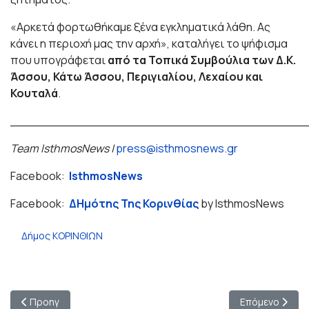
«Αρκετά φορτωθήκαμε ξένα εγκληματικά λάθη. Ας
κάνει η περιοχή μας την αρχή», καταλήγει το ψήφισμα
που υπογράφεται
από τα Τοπικά Συμβούλια των Δ.Κ.
Άσσου, Κάτω Άσσου, Περιγιαλίου, Λεχαίου και
Κουταλά
.
_______________________________________
Team IsthmosNews |
press@isthmosnews.gr
Facebook:
IsthmosNews
Facebook:
ΔΗμότης Της Κορινθίας
by IsthmosNews
Δήμος ΚΟΡΙΝΘΙΩΝ
Προηγούμενο άρθρο: ΚΟΙΝΩΝΙΚΑ ΦΡΟΝΤΙΣΤΗΡΙΑ ΔΗΜΟΥ ΚΟΡΙΝΘ
Επόμενο άρθρο:
Προηγ
Επόμενο