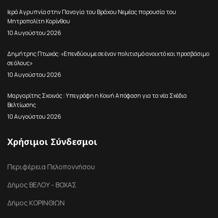
Ιερά Αγρυπνία στην Παναγία του Βράχου Νεμέας παρουσία του
Μητροπολίτη Κορίνθου
10 Αυγούστου 2026
Δημήτρης Πτωχός: «Επενδύουμε σε έναν πολιτισμό ανοιχτό και προσβάσιμο
σε όλους»
10 Αυγούστου 2026
Μαργαρίτης Σχοινάς : Υπεγράφη η Κοινή Απόφαση για τα νέα Σχέδια
Βελτίωσης
10 Αυγούστου 2026
Χρήσιμοι Σύνδεσμοι
Περιφέρεια Πελοποννήσου
Δήμος ΒΕΛΟΥ - ΒΟΧΑΣ
Δήμος ΚΟΡΙΝΘΙΩΝ