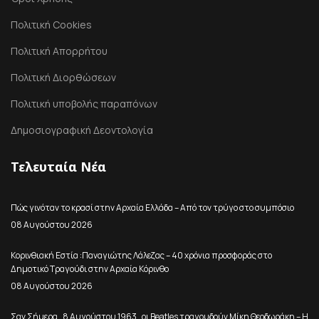
Πολιτική Cookies
Πολιτική Απορρήτου
Πολιτική Διορθώσεων
Πολιτική υποβολής παραπόνων
Δημοσιογραφική Δεοντολογία
Τελευταία Νέα
Πώς γινόταν το κρασί στην Αρχαία Ελλάδα – Από τον τρύγο στο συμπόσιο
08 Αυγούστου 2026
Κορινθιακή Εστία :Παναγιώτης Λάλεζας – 40 χρόνια προσφοράς στο
Δημοτικό Τραγούδι στην Αρχαία Κόρινθο
08 Αυγούστου 2026
Σαν Σήμερα , 8 Αυγούστου 1963 , οι Beatles τραγουδούν Μίκη Θεοδωράκη – Η