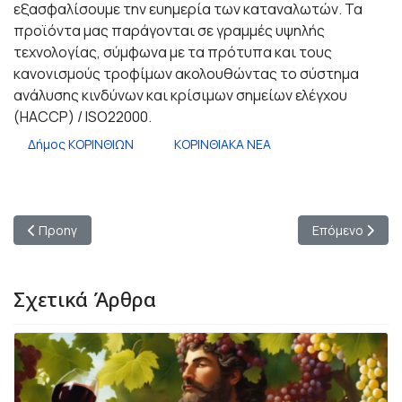
εξασφαλίσουμε την ευημερία των καταναλωτών. Τα
προϊόντα μας παράγονται σε γραμμές υψηλής
τεχνολογίας, σύμφωνα με τα πρότυπα και τους
κανονισμούς τροφίμων ακολουθώντας το σύστημα
ανάλυσης κινδύνων και κρίσιμων σημείων ελέγχου
(HACCP) / ISO22000.
Δήμος ΚΟΡΙΝΘΙΩΝ
ΚΟΡΙΝΘΙΑΚΑ ΝΕΑ
Προηγούμενο άρθρο: Το ταξίδι συνεχίζεται με θριάμβους για τ
Επόμενο άρθρο:
Προηγ
Επόμενο
Σχετικά Άρθρα