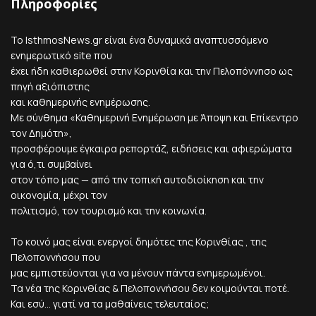
Πληροφορίες
Το IsthmosNews.gr είναι ένα δυναμικά αναπτυσσόμενο
ενημερωτικό site που
έχει ήδη καθιερωθεί στην Κορινθία και την Πελοπόννησο ως
πηγή αξιόπιστης
και καθημερινής ενημέρωσης.
Με σύνθημα «Καθημερινή Ενημέρωση με Άποψη και Επίκεντρο
τον Δημότη»,
προσφέρουμε έγκαιρα ρεπορτάζ, ειδήσεις και αφιερώματα
για ό,τι συμβαίνει
στον τόπο μας — από την τοπική αυτοδιοίκηση και την
οικονομία, μέχρι τον
πολιτισμό, τον τουρισμό και την κοινωνία.
Το κοινό μας είναι ενεργοί δημότες της Κορινθίας , της
Πελοποννήσου που
μας εμπιστεύονται για να μένουν πάντα ενημερωμένοι.
Τα νέα της Κορινθίας & Πελοποννήσου δεν κοιμούνται ποτέ.
Και εσύ... γιατί να τα μαθαίνεις τελευταίος;