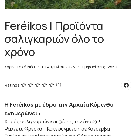
Feréikos | Προϊόντα
σαλιγκαριών όλο το
χρόνο
Κορινθιακά Νέα
01 Απριλίου 2025
Εμφανίσεις: 2560
Ratings
(0)
Η Feréikos με έδρα την Αρχαία Κόρινθο
ενημερώνει :
Χορός σαλιγκαριών και φέτος την άνοιξη!
Ψάχνετε Φρέσκα - Κατεψυγμένα ή σε Κονσέρβα
Εμείς έχουμε όλες τις επιλογές, ΟΛο τον χρόνο