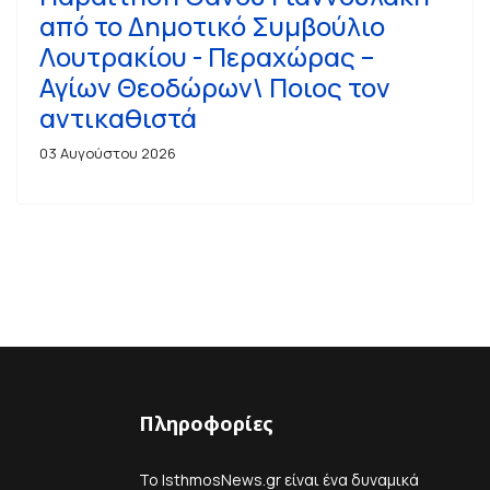
από το Δημοτικό Συμβούλιο
Λουτρακίου - Περαχώρας –
Αγίων Θεοδώρων\ Ποιος τον
αντικαθιστά
03 Αυγούστου 2026
Πληροφορίες
Το IsthmosNews.gr είναι ένα δυναμικά