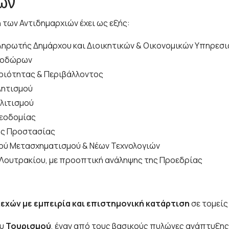
ιών
των Αντιδημαρχιών έχει ως εξής:
ληρωτής Δημάρχου και Διοικητικών & Οικονομικών Υπηρεσ
Θεοδώρων
αριότητας & Περιβάλλοντος
λητισμού
ολιτισμού
λεοδομίας
κής Προστασίας
κού Μετασχηματισμού & Νέων Τεχνολογιών
 Λουτρακίου, με προοπτική ανάληψης της Προεδρίας
εχών με εμπειρία και επιστημονική κατάρτιση
σε τομείς
ου
Τουρισμού
, έναν από τους βασικούς πυλώνες ανάπτυξης