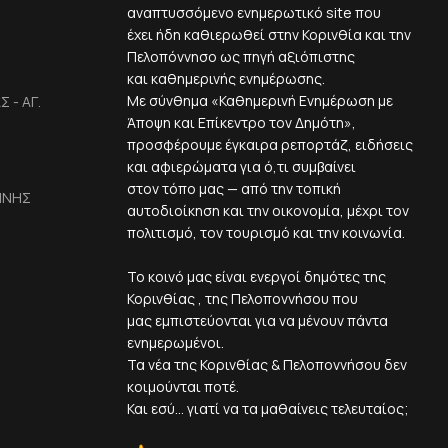
αναπτυσσόμενο ενημερωτικό site που
έχει ήδη καθιερωθεί στην Κορινθία και την
Πελοπόννησο ως πηγή αξιόπιστης
και καθημερινής ενημέρωσης.
Με σύνθημα «Καθημερινή Ενημέρωση με
 - ΑΓ.
Άποψη και Επίκεντρο τον Δημότη»,
προσφέρουμε έγκαιρα ρεπορτάζ, ειδήσεις
και αφιερώματα για ό,τι συμβαίνει
στον τόπο μας — από την τοπική
ΙΝΗΣ
αυτοδιοίκηση και την οικονομία, μέχρι τον
πολιτισμό, τον τουρισμό και την κοινωνία.
Το κοινό μας είναι ενεργοί δημότες της
Κορινθίας , της Πελοποννήσου που
μας εμπιστεύονται για να μένουν πάντα
ενημερωμένοι.
Τα νέα της Κορινθίας & Πελοποννήσου δεν
κοιμούνται ποτέ.
Και εσύ... γιατί να τα μαθαίνεις τελευταίος;