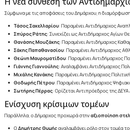
Η νέα σύνθεση των Αντιδημαρχ
Σύμφωνα με τις αποφάσεις του Δημάρχου, η διαμόρφωση 
Τάσος Σακελλαρίου
: Παραμένει Αντιδήμαρχος Αναπ
Σπύρος Ράτης
: Συνεχίζει ως Αντιδήμαρχος Αγίων 
Θανάσης Μουζάκης
: Παραμένει Αντιδήμαρχος Καθ
Σάκης Παπαθανασίου
: Παραμένει Αντιδήμαρχος Αθ
Θεώνη Μαυροματίδου
: Παραμένει Αντιδήμαρχος Π
Γιάννης Γιαννούλης
: Αναλαμβάνει Αντιδήμαρχος Πο
Μιχάλης Κανάκης
: Παραμένει Αντιδήμαρχος Πολιτι
Θοδωρής Πέτρου
: Παραμένει Αντιδήμαρχος Ψηφια
Σωτήρης Πέρρας
: Ορίζεται Αντιπρόεδρος της ΔΕΥΑ
Ενίσχυση κρίσιμων τομέων
Παράλληλα, ο Δήμαρχος προχωρά στην
αξιοποίηση στελ
Ο
Δημήτρης Θυμής
αναλαμβάνει ρόλο στον τομέα τ