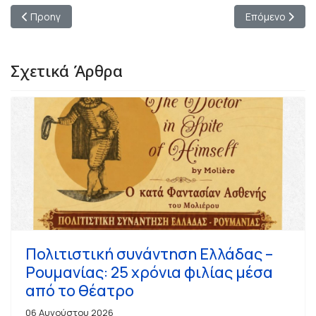
Προηγούμενο άρθρο: Θρίαμβος για τον «Πλούτο» του Αριστο
Επόμενο άρθρο
Προηγ
Επόμενο
Σχετικά Άρθρα
Πολιτιστική συνάντηση Ελλάδας –
Ρουμανίας: 25 χρόνια φιλίας μέσα
από το θέατρο
06 Αυγούστου 2026