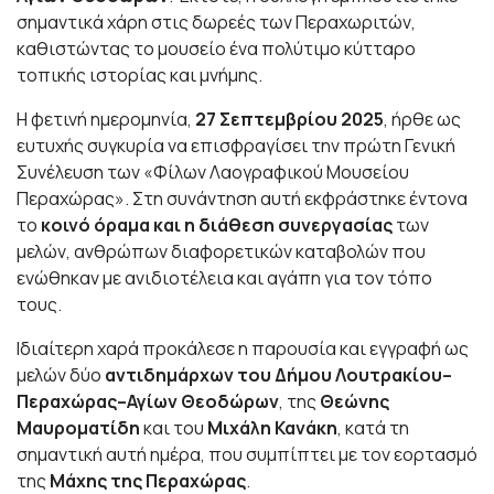
σημαντικά χάρη στις δωρεές των Περαχωριτών,
καθιστώντας το μουσείο ένα πολύτιμο κύτταρο
τοπικής ιστορίας και μνήμης.
Η φετινή ημερομηνία,
27 Σεπτεμβρίου 2025
, ήρθε ως
ευτυχής συγκυρία να επισφραγίσει την πρώτη Γενική
Συνέλευση των «Φίλων Λαογραφικού Μουσείου
Περαχώρας». Στη συνάντηση αυτή εκφράστηκε έντονα
το
κοινό όραμα και η διάθεση συνεργασίας
των
μελών, ανθρώπων διαφορετικών καταβολών που
ενώθηκαν με ανιδιοτέλεια και αγάπη για τον τόπο
τους.
Ιδιαίτερη χαρά προκάλεσε η παρουσία και εγγραφή ως
μελών δύο
αντιδημάρχων του Δήμου Λουτρακίου–
Περαχώρας–Αγίων Θεοδώρων
, της
Θεώνης
Μαυροματίδη
και του
Μιχάλη Κανάκη
, κατά τη
σημαντική αυτή ημέρα, που συμπίπτει με τον εορτασμό
της
Μάχης της Περαχώρας
.