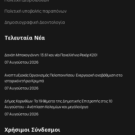
Πολιτική υποβολής παραπόνων
Δημοσιογραφική Δεοντολογία
Τελευταία Νέα
Δανάη Μπακογιάννη: 13,61 και νέο Πανελλήνιο Ρεκόρ Κ20!
07 Αυγούστου 2026
Αναπτυξιακός Οργανισμός Πελοποννήσου: Ενεργειακή αναβάθμιση στο
ιστορικό κτήριο Κριμπά
07 Αυγούστου 2026
Δήμος Κορινθίων: Τα 19 θέματα της Δημοτικής Επιτροπής στις 10
Αυγούστου – Ανάπλαση Καλαμίων και μεγάλα έργα
07 Αυγούστου 2026
Χρήσιμοι Σύνδεσμοι