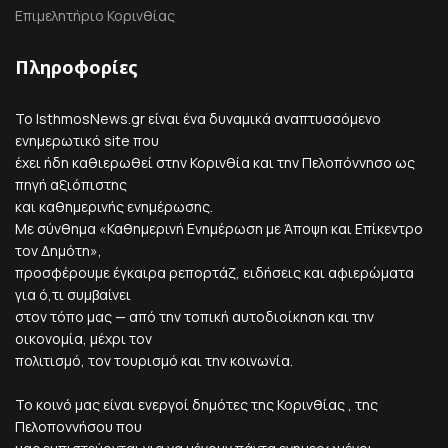
Επιμελητήριο Κορινθίας
Πληροφορίες
Το IsthmosNews.gr είναι ένα δυναμικά αναπτυσσόμενο
ενημερωτικό site που
έχει ήδη καθιερωθεί στην Κορινθία και την Πελοπόννησο ως
πηγή αξιόπιστης
και καθημερινής ενημέρωσης.
Με σύνθημα «Καθημερινή Ενημέρωση με Άποψη και Επίκεντρο
τον Δημότη»,
προσφέρουμε έγκαιρα ρεπορτάζ, ειδήσεις και αφιερώματα
για ό,τι συμβαίνει
στον τόπο μας — από την τοπική αυτοδιοίκηση και την
οικονομία, μέχρι τον
πολιτισμό, τον τουρισμό και την κοινωνία.
Το κοινό μας είναι ενεργοί δημότες της Κορινθίας , της
Πελοποννήσου που