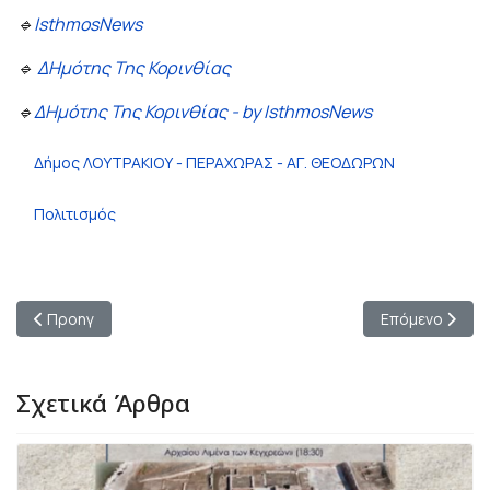
🔹
IsthmosNews
🔹
ΔΗμότης Της Κορινθίας
🔹
ΔΗμότης Της Κορινθίας - by IsthmosNews
Δήμος ΛΟΥΤΡΑΚΙΟΥ - ΠΕΡΑΧΩΡΑΣ - ΑΓ. ΘΕΟΔΩΡΩΝ
Πολιτισμός
Προηγούμενο άρθρο: Αρχαία Κόρινθος: Νέο Διοικητικό Συμβού
Επόμενο άρθρο
Προηγ
Επόμενο
Σχετικά Άρθρα