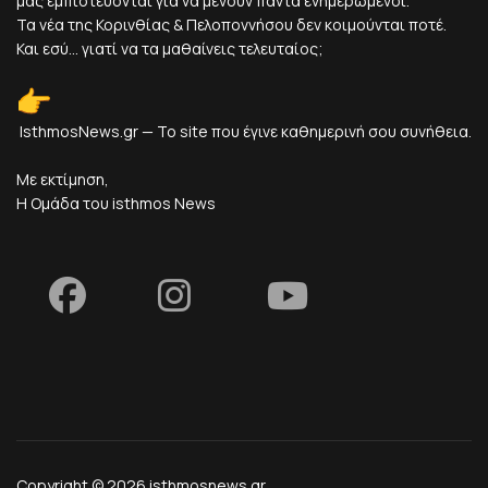
μας εμπιστεύονται για να μένουν πάντα ενημερωμένοι.
Τα νέα της Κορινθίας & Πελοποννήσου δεν κοιμούνται ποτέ.
Και εσύ... γιατί να τα μαθαίνεις τελευταίος;
IsthmosNews.gr — Το site που έγινε καθημερινή σου συνήθεια.
Με εκτίμηση,
Η Ομάδα του isthmos News
Copyright © 2026 isthmosnews.gr