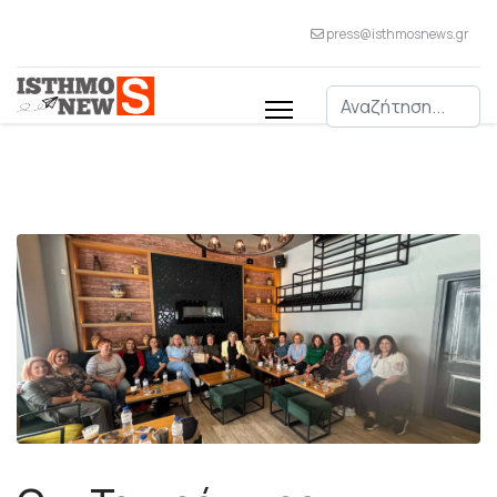
press@isthmosnews.gr
Αναζήτηση