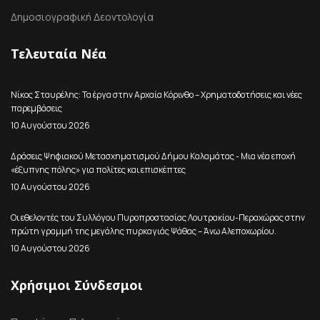
Δημοσιογραφική Δεοντολογία
Τελευταία Νέα
Νίκος Σταυρέλης: Τα έργα στην Αρχαία Κόρινθο – Χρηματοδοτήσεις και νέες
παρεμβάσεις
10 Αυγούστου 2026
Δράσεις Ψηφιακού Μετασχηματισμού Δήμου Καλαμάτας - Μια νέα εποχή
«έξυπνης πόλης» για πολίτες και επισκέπτες
10 Αυγούστου 2026
Οι εθελοντές του Συλλόγου Πυροπροστασίας Λουτρακίου-Περαχώρας στην
πρώτη γραμμή της μεγάλης πυρκαγιάς Ψάθας – Άνω Αλεποχωρίου.
10 Αυγούστου 2026
Χρήσιμοι Σύνδεσμοι