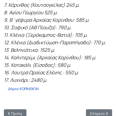
7. Κόρινθος (Κουτσογκίλας) 245 μ.
8. Αγίου Γεωργίου 525 μ.
9. Β΄γέφυρα Αρχαίας Κορίνθου: 585 μ.
10. Σοφικό (ΑΒ Πίουζα): 790 μ.
11. Κλένια (Ξερόκαμπος-Βατιά): 705 μ.
12. Κλένια (Διαδικτύωση-Παραπήγαδο): 770 μ.
13. Βεληνιάτικα: 1525 μ.
14. Καλντερίμι (Αρχαίας Κορίνθου): 185 μ.
15. Κατακάλι (Είσοδος): 580 μ.
16. Λουτρά Ωραίας Ελένης : 550 μ.
17. Λυχνάρι: 2480 μ.
Δήμος ΚΟΡΙΝΘΙΩΝ
Προηγούμενο άρθρο: Ομαδική Έκθεση Ζωγραφικής στη Δημοτι
Επόμενο άρθρο
Προηγ
Επόμενο