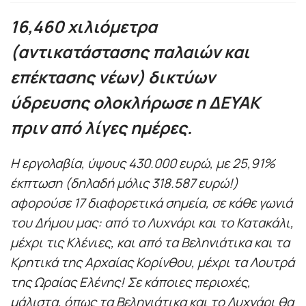
16,460 χιλιόμετρα
(αντικατάστασης παλαιών και
επέκτασης νέων) δικτύων
ύδρευσης ολοκλήρωσε η ΔΕΥΑΚ
πριν από λίγες ημέρες.
Η εργολαβία, ύψους 430.000 ευρώ, με 25,91%
έκπτωση (δηλαδή μόλις 318.587 ευρώ!)
αφορούσε 17 διαφορετικά σημεία, σε κάθε γωνιά
του Δήμου μας: από το Λυχνάρι και το Κατακάλι,
μέχρι τις Κλένιες, και από τα Βεληνιάτικα και τα
Κρητικά της Αρχαίας Κορίνθου, μέχρι τα Λουτρά
της Ωραίας Ελένης! Σε κάποιες περιοχές,
μάλιστα, όπως τα Βεληνιάτικα και το Λυχνάρι θα