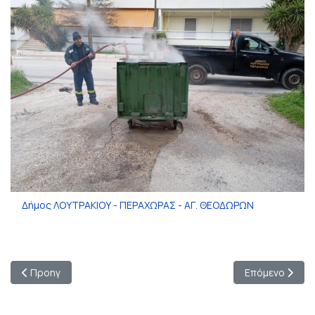
Δήμος ΛΟΥΤΡΑΚΙΟΥ - ΠΕΡΑΧΩΡΑΣ - ΑΓ. ΘΕΟΔΩΡΩΝ
Προηγούμενο άρθρο: Χρηματοδότηση στον δήμο Ξυλοκάστρου 
Επόμενο άρθρο
Προηγ
Επόμενο