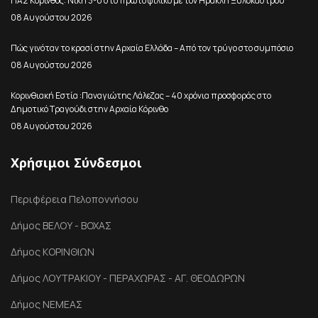
ΠΑΣ Κόρινθος: Νίκη 3-0 στο πρώτο φιλικό με τον Ηρακλή Ξυλοκάστρου
08 Αυγούστου 2026
Πώς γινόταν το κρασί στην Αρχαία Ελλάδα – Από τον τρύγο στο συμπόσιο
08 Αυγούστου 2026
Κορινθιακή Εστία :Παναγιώτης Λάλεζας – 40 χρόνια προσφοράς στο
Δημοτικό Τραγούδι στην Αρχαία Κόρινθο
08 Αυγούστου 2026
Χρήσιμοι Σύνδεσμοι
Περιφέρεια Πελοποννήσου
Δήμος ΒΕΛΟΥ - ΒΟΧΑΣ
Δήμος ΚΟΡΙΝΘΙΩΝ
Δήμος ΛΟΥΤΡΑΚΙΟΥ - ΠΕΡΑΧΩΡΑΣ - ΑΓ. ΘΕΟΔΩΡΩΝ
Δήμος ΝΕΜΕΑΣ