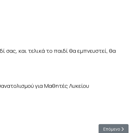
ί σας, και τελικά το παιδί θα εμπνευστεί, θα
σανατολισμού για Μαθητές Λυκείου
Επόμενο άρθρο
Επόμενο