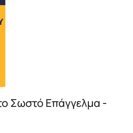
 το Σωστό Επάγγελμα -