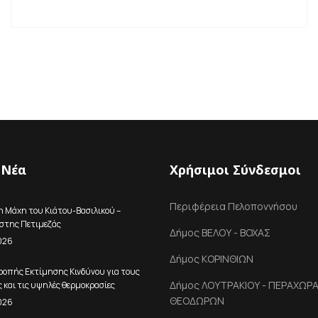
 Νέα
Χρήσιμοι Σύνδεσμοι
Περιφέρεια Πελοποννήσου
η Μάχη του Κιάτου-Βασιλικού –
ώστης Πετιμεζάς
Δήμος ΒΕΛΟΥ - ΒΟΧΑΣ
026
Δήμος ΚΟΡΙΝΘΙΩΝ
ροπής Εκτίμησης Κινδύνου για τους
Δήμος ΛΟΥΤΡΑΚΙΟΥ - ΠΕΡΑΧΩΡΑΣ
 και τις υψηλές θερμοκρασίες
ΘΕΟΔΩΡΩΝ
026