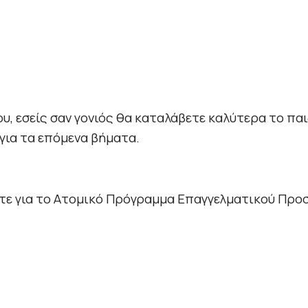
, εσείς σαν γονιός θα καταλάβετε καλύτερα το παιδ
 για τα επόμενα βήματα.
ίτε για το Ατομικό Πρόγραμμα Επαγγελματικού Προ
κή Ατμόσφαιρα σε Έναν Ιστορικό Προορισμό