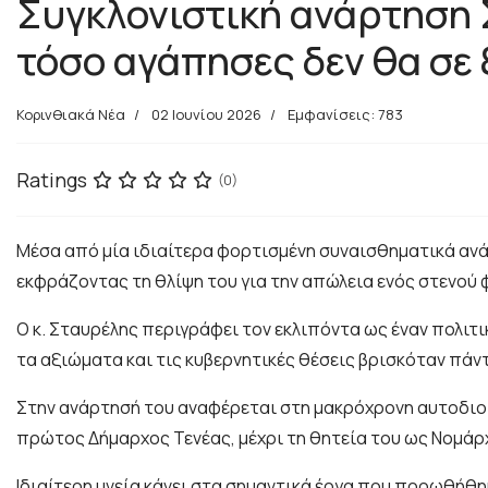
Συγκλονιστική ανάρτηση 
τόσο αγάπησες δεν θα σε 
Κορινθιακά Νέα
02 Ιουνίου 2026
Εμφανίσεις: 783
Ratings
(0)
Μέσα από μία ιδιαίτερα φορτισμένη συναισθηματικά ανά
εκφράζοντας τη θλίψη του για την απώλεια ενός στενού
Ο κ. Σταυρέλης περιγράφει τον εκλιπόντα ως έναν πολιτ
τα αξιώματα και τις κυβερνητικές θέσεις βρισκόταν πά
Στην ανάρτησή του αναφέρεται στη μακρόχρονη αυτοδιοικ
πρώτος Δήμαρχος Τενέας, μέχρι τη θητεία του ως Νομάρχ
Ιδιαίτερη μνεία κάνει στα σημαντικά έργα που προωθήθηκ