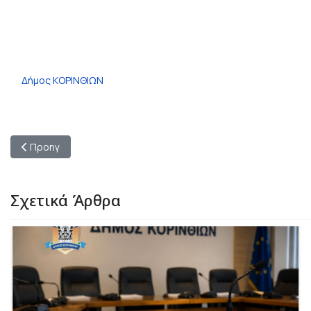
Δήμος ΚΟΡΙΝΘΙΩΝ
Προηγούμενο άρθρο: Κατερίνα Μπασιώτη : "Αλλαγές στο δίκαι
Προηγ
Σχετικά Άρθρα