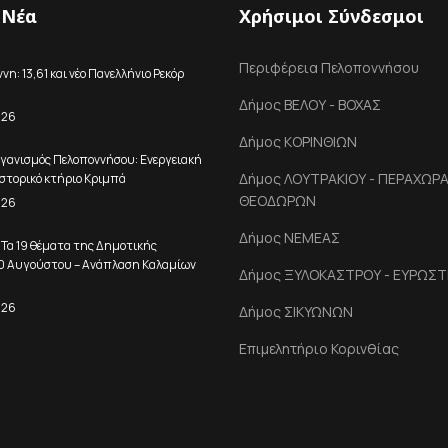
 Νέα
Χρήσιμοι Σύνδεσμοι
Περιφέρεια Πελοποννήσου
η: 13,61 και νέο Πανελλήνιο Ρεκόρ
Δήμος ΒΕΛΟΥ - ΒΟΧΑΣ
026
Δήμος ΚΟΡΙΝΘΙΩΝ
γανισμός Πελοποννήσου: Ενεργειακή
Δήμος ΛΟΥΤΡΑΚΙΟΥ - ΠΕΡΑΧΩΡΑΣ
στορικό κτήριο Κριμπά
ΘΕΟΔΩΡΩΝ
026
Δήμος ΝΕΜΕΑΣ
 Τα 19 θέματα της Δημοτικής
10 Αυγούστου – Ανάπλαση Καλαμίων
Δήμος ΞΥΛΟΚΑΣΤΡΟΥ - ΕΥΡΩΣΤ
026
Δήμος ΣΙΚΥΩΝΩΝ
Επιμελητήριο Κορινθίας