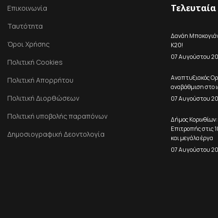
Τελευταία
Επικοινωνία
Ταυτότητα
Δανάη Μπακογιάνν
Όροι Χρήσης
Κ20!
07 Αυγούστου 2
Πολιτική Cookies
Αναπτυξιακός Ορ
Πολιτική Απορρήτου
αναβάθμιση στο ι
Πολιτική Διορθώσεων
07 Αυγούστου 2
Πολιτική υποβολής παραπόνων
Δήμος Κορινθίων:
Επιτροπής στις 
Δημοσιογραφική Δεοντολογία
και μεγάλα έργα
07 Αυγούστου 2