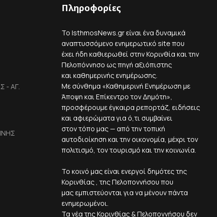
Πληροφορίες
Το IsthmosNews.gr είναι ένα δυναμικά
αναπτυσσόμενο ενημερωτικό site που
έχει ήδη καθιερωθεί στην Κορινθία και την
Πελοπόννησο ως πηγή αξιόπιστης
και καθημερινής ενημέρωσης.
Με σύνθημα «Καθημερινή Ενημέρωση με
 - ΑΓ.
Άποψη και Επίκεντρο τον Δημότη»,
προσφέρουμε έγκαιρα ρεπορτάζ, ειδήσεις
και αφιερώματα για ό,τι συμβαίνει
στον τόπο μας — από την τοπική
ΙΝΗΣ
αυτοδιοίκηση και την οικονομία, μέχρι τον
πολιτισμό, τον τουρισμό και την κοινωνία.
Το κοινό μας είναι ενεργοί δημότες της
Κορινθίας , της Πελοποννήσου που
μας εμπιστεύονται για να μένουν πάντα
ενημερωμένοι.
Τα νέα της Κορινθίας & Πελοποννήσου δεν