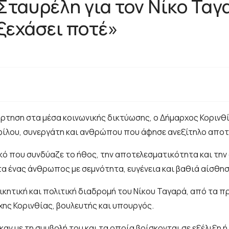
Σταυρέλη για τον Νίκο Ταγ
ξεχάσει ποτέ»
ρτηση στα μέσα κοινωνικής δικτύωσης, ο Δήμαρχος Κορινθ
 φίλου, συνεργάτη και ανθρώπου που άφησε ανεξίτηλο αποτ
ικό που συνδύαζε το ήθος, την αποτελεσματικότητα και τη
ντα ένας άνθρωπος με σεμνότητα, ευγένεια και βαθιά αίσθ
ητική και πολιτική διαδρομή του Νίκου Ταγαρά, από τα πρ
ης Κορινθίας, βουλευτής και υπουργός.
αν με τη συμβολή του και τα οποία βρίσκονται σε εξέλιξη 