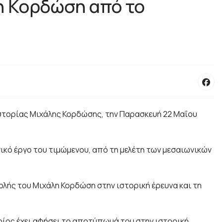
λη Κορδώση από το
Ιστορίας Μιχάλης Κορδώσης, την Παρασκευή 22 Μαΐου
νικό έργο του τιμώμενου, από τη μελέτη των μεσαιωνικών
λής του Μιχάλη Κορδώση στην ιστορική έρευνα και τη
ποίος έχει αφήσει το αποτύπωμά του στην ιστορική