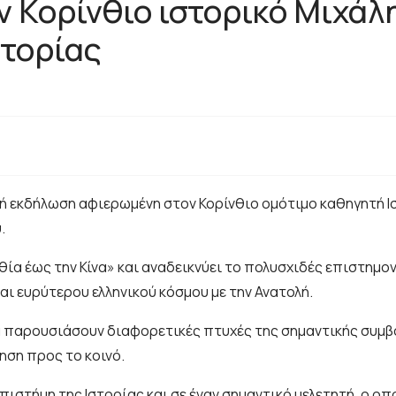
ον Κορίνθιο ιστορικό Μιχά
στορίας
κή εκδήλωση αφιερωμένη στον Κορίνθιο ομότιμο καθηγητή 
.
θία έως την Κίνα» και αναδεικνύει το πολυσχιδές επιστημο
αι ευρύτερου ελληνικού κόσμου με την Ανατολή.
α παρουσιάσουν διαφορετικές πτυχές της σημαντικής συμβο
ηση προς το κοινό.
πιστήμη της Ιστορίας και σε έναν σημαντικό μελετητή, ο ο