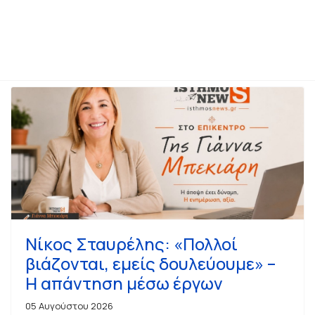
 Δημοτικό Θέατρο Κορίνθου – Το νέο εντυπωσιακό show του Παναγι
Νίκος Σταυρέλης: «Πολλοί
βιάζονται, εμείς δουλεύουμε» –
Η απάντηση μέσω έργων
05 Αυγούστου 2026