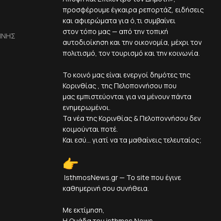
προσφέρουμε έγκαιρα ρεπορτάζ, ειδήσεις
και αφιερώματα για ό,τι συμβαίνει
στον τόπο μας — από την τοπική
ΙΝΗΣ
αυτοδιοίκηση και την οικονομία, μέχρι τον
πολιτισμό, τον τουρισμό και την κοινωνία.
Το κοινό μας είναι ενεργοί δημότες της
Κορινθίας , της Πελοποννήσου που
μας εμπιστεύονται για να μένουν πάντα
ενημερωμένοι.
Τα νέα της Κορινθίας & Πελοποννήσου δεν
κοιμούνται ποτέ.
Και εσύ... γιατί να τα μαθαίνεις τελευταίος;
IsthmosNews.gr — Το site που έγινε
καθημερινή σου συνήθεια.
Με εκτίμηση,
Η Ομάδα του isthmos News