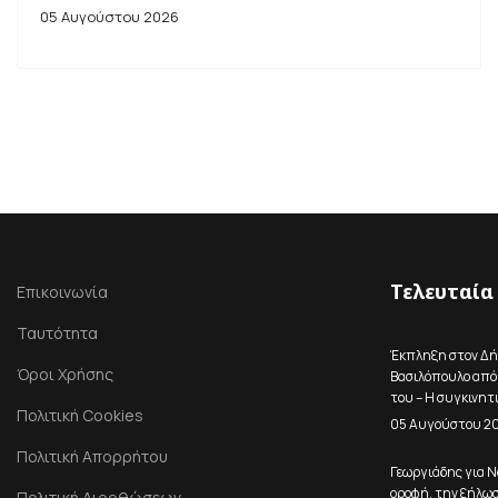
05 Αυγούστου 2026
Τελευταία
Επικοινωνία
Ταυτότητα
Έκπληξη στον Δ
Όροι Χρήσης
Βασιλόπουλο από 
του – Η συγκινητ
Πολιτική Cookies
05 Αυγούστου 2
Πολιτική Απορρήτου
Γεωργιάδης για Ν
οροφή, την ξήλωσ
Πολιτική Διορθώσεων