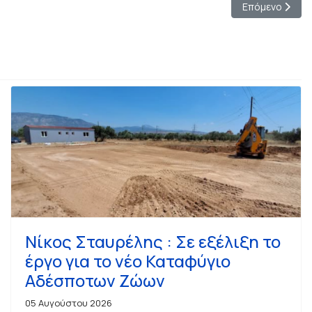
ώτη Χαλκιά
Επόμενο άρθρο:
Επόμενο
Νίκος Σταυρέλης : Σε εξέλιξη το
έργο για το νέο Καταφύγιο
Αδέσποτων Ζώων
05 Αυγούστου 2026