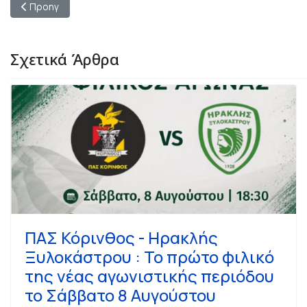
Προηγούμενο άρθρο: Η μαγεία της Eurovision ζωντανεύει στο
Προηγ
Σχετικά Άρθρα
ΠΑΣ Κόρινθος - Ηρακλής
Ξυλοκάστρου : Το πρώτο φιλικό
της νέας αγωνιστικής περιόδου
το Σάββατο 8 Αυγούστου