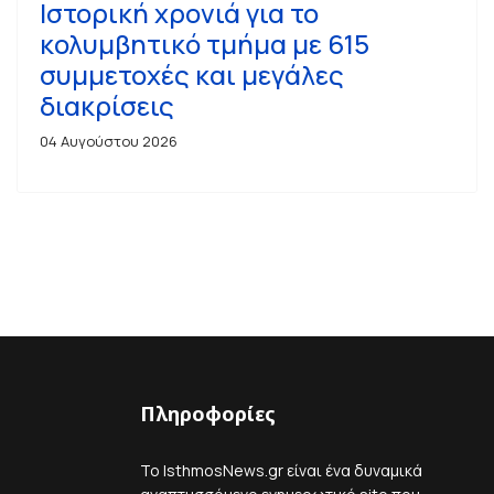
Ιστορική χρονιά για το
κολυμβητικό τμήμα με 615
συμμετοχές και μεγάλες
διακρίσεις
04 Αυγούστου 2026
Πληροφορίες
Το IsthmosNews.gr είναι ένα δυναμικά