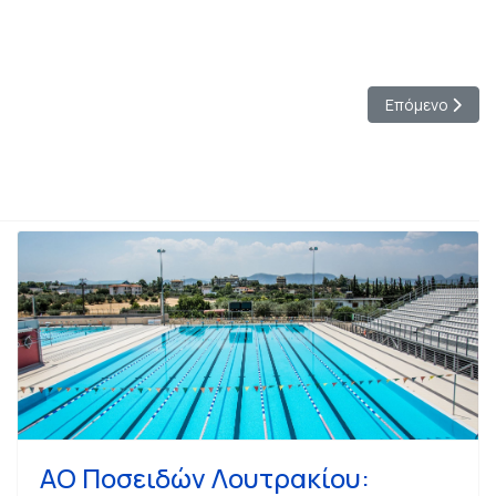
Επόμενο άρθρο
Επόμενο
ΑΟ Ποσειδών Λουτρακίου: