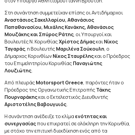
στον Υπουργό Αθλητισμού Γιάννη Βρούτση.
Στη συνάντηση συμμετείχαν επίσης οι Αντιδήμαρχοι
Αναστάσιος Σακελλαρίου, Αθανάσιος
Παπαθανασίου, Μιχάλης Κανάκης, Αθανάσιος
Μουζάκης και Σπύρος Ράτης
, οι Υπουργοί και
Βουλευτές Ν. Κορινθίας
Χρίστος Δήμας
και
Νίκος
Ταγαράς
, η Βουλευτής
Μαριλένα Σούκουλη
, ο
Δήμαρχος Κορινθίων
Νίκος Σταυρέλης
και ο Πρόεδρος
του Επιμελητηρίου Κορινθίας
Παναγιώτης
Λουζιώτης
.
Από πλευράς
Motorsport Greece
, παρόντες ήταν ο
Πρόεδρος της Οργανωτικής Επιτροπής
Τάκης
Πουρναράκης
και ο Εκτελεστικός Διευθυντής
Αριστοτέλης Βαβουγυιός
.
Η συνάντηση ανέδειξε το κλίμα
ενότητας και
συνεργασίας
που επικρατεί σε ολόκληρη την Κορινθία,
με στόχο την επιτυχή διεκδίκηση ενός από τα