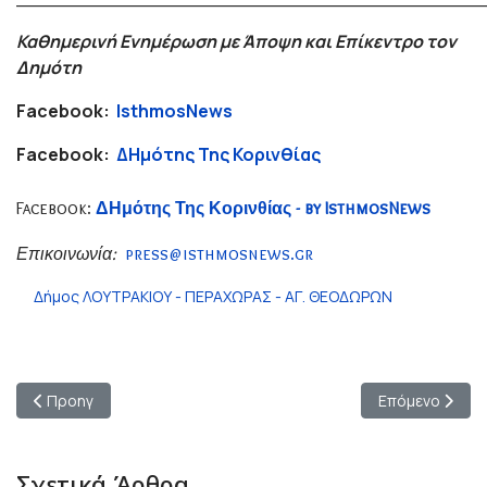
Καθημερινή Ενημέρωση με Άποψη και Επίκεντρο τον
Δημότη
Facebook:
IsthmosNews
Facebook:
ΔΗμότης Της Κορινθίας
Facebook:
ΔΗμότης Της Κορινθίας - by IsthmosNews
Επικοινωνία:
press@isthmosnews.gr
Δήμος ΛΟΥΤΡΑΚΙΟΥ - ΠΕΡΑΧΩΡΑΣ - ΑΓ. ΘΕΟΔΩΡΩΝ
Προηγούμενο άρθρο: 27 Δημοτικά σχολεία στην Κορινθία εντά
Επόμενο άρθρο
Προηγ
Επόμενο
Σχετικά Άρθρα