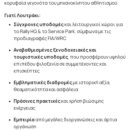
κορυφαία γεγονότα του μηχανοκίνητου αθλητισμού.
Γιατί Λουτράκι:
Σύγχρονες υποδομές
και λειτουργικοί χώροι για
το Rally HQ & το Service Park, σύμφωνα με τις
προδιαγραφές FIA/WRC
Αναβαθμισμένες ξενοδοχειακές και
τουριστικές υποδομές
, που προσφέρουν υψηλού
επιπέδου φιλοξενία σε συμμετέχοντες και
επισκέπτες
Εμβληματικές διαδρομές
με ιστορική αξία,
θεαματικότητα και ασφάλεια
Πράσινες πρακτικές
και χρήση βιώσιμης
ενέργειας
Εμπειρία
από μεγάλες διοργανώσεις και άρτια
οργάνωση