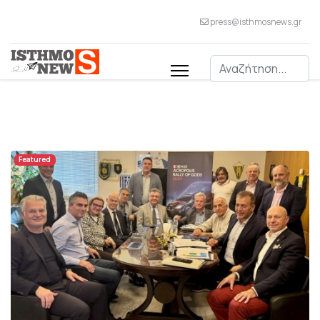
press@isthmosnews.gr
Αναζήτηση
Featured