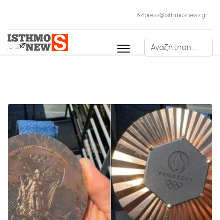
press@isthmosnews.gr
Αναζήτηση