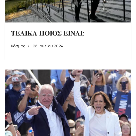
𝚻𝚬𝚲𝚰𝚱𝚨 𝚷𝚶𝚰𝚶𝚺 𝚬𝚰𝚴𝚨𝚰;
Κόσμος
28 Ιουλίου 2024