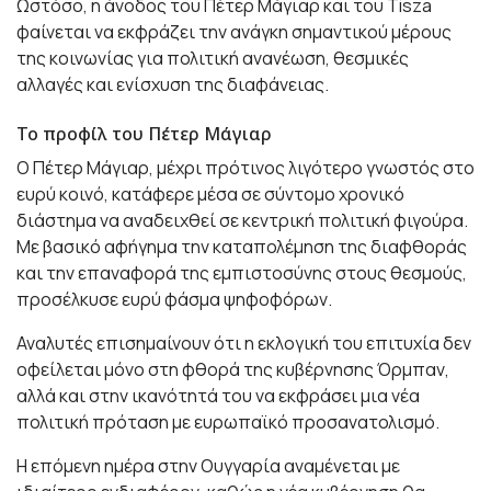
Ωστόσο, η άνοδος του Πέτερ Μάγιαρ και του Tisza
φαίνεται να εκφράζει την ανάγκη σημαντικού μέρους
της κοινωνίας για πολιτική ανανέωση, θεσμικές
αλλαγές και ενίσχυση της διαφάνειας.
Το προφίλ του Πέτερ Μάγιαρ
Ο Πέτερ Μάγιαρ, μέχρι πρότινος λιγότερο γνωστός στο
ευρύ κοινό, κατάφερε μέσα σε σύντομο χρονικό
διάστημα να αναδειχθεί σε κεντρική πολιτική φιγούρα.
Με βασικό αφήγημα την καταπολέμηση της διαφθοράς
και την επαναφορά της εμπιστοσύνης στους θεσμούς,
προσέλκυσε ευρύ φάσμα ψηφοφόρων.
Αναλυτές επισημαίνουν ότι η εκλογική του επιτυχία δεν
οφείλεται μόνο στη φθορά της κυβέρνησης Όρμπαν,
αλλά και στην ικανότητά του να εκφράσει μια νέα
πολιτική πρόταση με ευρωπαϊκό προσανατολισμό.
Η επόμενη ημέρα στην Ουγγαρία αναμένεται με