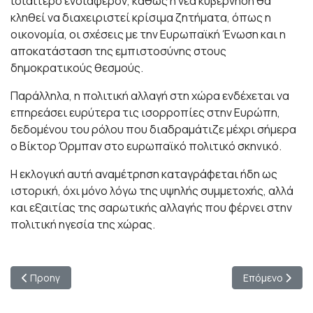
ιδιαίτερο ενδιαφέρον, καθώς η νέα κυβέρνηση θα
κληθεί να διαχειριστεί κρίσιμα ζητήματα, όπως η
οικονομία, οι σχέσεις με την Ευρωπαϊκή Ένωση και η
αποκατάσταση της εμπιστοσύνης στους
δημοκρατικούς θεσμούς.
Παράλληλα, η πολιτική αλλαγή στη χώρα ενδέχεται να
επηρεάσει ευρύτερα τις ισορροπίες στην Ευρώπη,
δεδομένου του ρόλου που διαδραμάτιζε μέχρι σήμερα
ο Βίκτορ Όρμπαν στο ευρωπαϊκό πολιτικό σκηνικό.
Η εκλογική αυτή αναμέτρηση καταγράφεται ήδη ως
ιστορική, όχι μόνο λόγω της υψηλής συμμετοχής, αλλά
και εξαιτίας της σαρωτικής αλλαγής που φέρνει στην
πολιτική ηγεσία της χώρας.
Προηγούμενο άρθρο: Παρίσι: Ισχυρό μήνυμα συντονισμού από 
Επόμενο άρθρο
Προηγ
Επόμενο