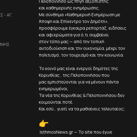
Πελοπόννησο ως πηγή αξιόπιστης
και καθημερινής ενημέρωσης.
Με σύνθημα «Καθημερινή Ενημέρωση με
 - ΑΓ.
Άποψη και Επίκεντρο τον Δημότη»,
προσφέρουμε έγκαιρα ρεπορτάζ, ειδήσεις
και αφιερώματα για ό,τι συμβαίνει
στον τόπο μας — από την τοπική
ΙΝΗΣ
αυτοδιοίκηση και την οικονομία, μέχρι τον
πολιτισμό, τον τουρισμό και την κοινωνία.
Το κοινό μας είναι ενεργοί δημότες της
Κορινθίας , της Πελοποννήσου που
μας εμπιστεύονται για να μένουν πάντα
ενημερωμένοι.
Τα νέα της Κορινθίας & Πελοποννήσου δεν
κοιμούνται ποτέ.
Και εσύ... γιατί να τα μαθαίνεις τελευταίος;
IsthmosNews.gr — Το site που έγινε