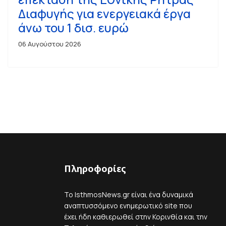
Διαφυγής για ενεργειακά έργα
άνω του 1 δισ. ευρώ
06 Αυγούστου 2026
Πληροφορίες
Το IsthmosNews.gr είναι ένα δυναμικά
αναπτυσσόμενο ενημερωτικό site που
έχει ήδη καθιερωθεί στην Κορινθία και την