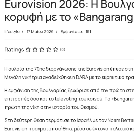
Eurovision 2026: Η Βουλγ
κορυφή με το «Bangaran
lifestyle
17 Μαΐου 2026
Εμφανίσεις: 181
Ratings
(0)
Η αυλαία της 70ής διοργάνωσης της Eurovision έπεσε στ
Μεγάλη νικήτρια αναδείχθηκε η DARA με το εκρηκτικό τρ
Η εμφάνιση της Βουλγαρίας ξεχώρισε από την πρώτη στιγμ
επιτροπές όσο και το televoting του κοινού. Το «Banga
πρώτη της νίκη στην ιστορία του θεσμού.
Στη δεύτερη θέση τερμάτισε το Ισραήλ με τον Noam Betta
Eurovision πραγματοποιήθηκε μέσα σε έντονο πολιτικό κα