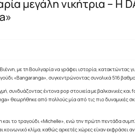
αρία μεγάλη νικήτρια – Η 
ga»
η Βιέννη, με τη Βουλγαρία να γράφει ιστορία, κατακτώντας
αγούδι «Bangaranga», συγκεντρώνοντας συνολικά 516 βαθμο
ή, συνδυάζοντας έντονα pop στοιχεία με βαλκανικές και fol
ranga» θεωρήθηκε από πολλούς μία από τις πιο δυναμικές σ
n και το τραγούδι «Michelle», ενώ την πρώτη πεντάδα συμπλ
ι κοινωνικό κλίμα, καθώς αρκετές χώρες είχαν εκφράσει αν