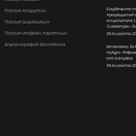
Εγκρίθηκε από τ
Πολιτική Απορρήτου
προγραμματική σ
αντιμετώπισης τ
Πολιτική Διορθώσεων
Ξυλοκάστρου – Ε
Πολιτική υποβολής παραπόνων
06 Αυγούστου 2
Δημοσιογραφική Δεοντολογία
Μητσοτάκης: Σε λ
myAgro – Ψηφιακ
από το Δημόσιο
06 Αυγούστου 2