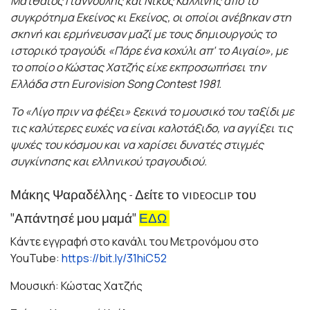
Ματθαίος Γιαννούλης και Νίκος Καλλίνης από το
συγκρότημα Εκείνος κι Εκείνος, οι οποίοι ανέβηκαν στη
σκηνή και ερμήνευσαν μαζί με τους δημιουργούς το
ιστορικό τραγούδι «Πάρε ένα κοχύλι απ’ το Αιγαίο», με
το οποίο ο Κώστας Χατζής είχε εκπροσωπήσει την
Ελλάδα στη Eurovision Song Contest 1981.
Το «Λίγο πριν να φέξει» ξεκινά το μουσικό του ταξίδι με
τις καλύτερες ευχές να είναι καλοτάξιδο, να αγγίξει τις
ψυχές του κόσμου και να χαρίσει δυνατές στιγμές
συγκίνησης και ελληνικού τραγουδιού.
Μάκης Ψαραδέλλης - Δείτε το videoclip του
"Απάντησέ μου μαμά"
ΕΔΩ
Kάντε εγγραφή στο κανάλι του Μετρονόμου στο
YouTube:
https://bit.ly/31hiC52
Μουσική: Κώστας Χατζής