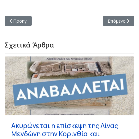
Προηγούμενο άρθρο: Δημογλίδου: Η απάντηση της εκπροσώπου 
Επόμενο άρθρο:
Προηγ
Επόμενο
Σχετικά Άρθρα
Ακυρώνεται η επίσκεψη της Λίνας
Μενδώνη στην Κορινθία και