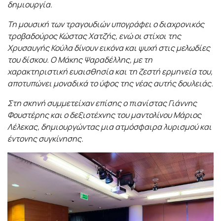
δημιουργία.
Τη μουσική των τραγουδιών υπογράφει ο διαχρονικός
τροβαδούρος Κώστας Χατζής, ενώ οι στίχοι της
Χρυσαυγής Κούλα δίνουν εικόνα και ψυχή στις μελωδίες
του δίσκου. Ο Μάκης Ψαραδέλλης, με τη
χαρακτηριστική ευαισθησία και τη ζεστή ερμηνεία του,
αποτυπώνει μοναδικά το ύφος της νέας αυτής δουλειάς.
Στη σκηνή συμμετείχαν επίσης ο πιανίστας Γιάννης
Φουστέρης και ο δεξιοτέχνης του μαντολίνου Μάριος
Λέλεκας, δημιουργώντας μια ατμόσφαιρα λυρισμού και
έντονης συγκίνησης.