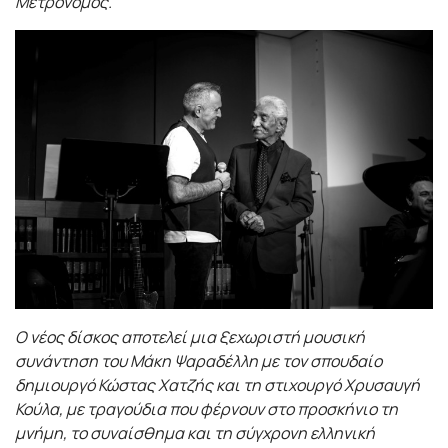
Μετρονόμος.
Ο νέος δίσκος αποτελεί μια ξεχωριστή μουσική
συνάντηση του Μάκη Ψαραδέλλη με τον σπουδαίο
δημιουργό Κώστας Χατζής και τη στιχουργό Χρυσαυγή
Κούλα, με τραγούδια που φέρνουν στο προσκήνιο τη
μνήμη, το συναίσθημα και τη σύγχρονη ελληνική