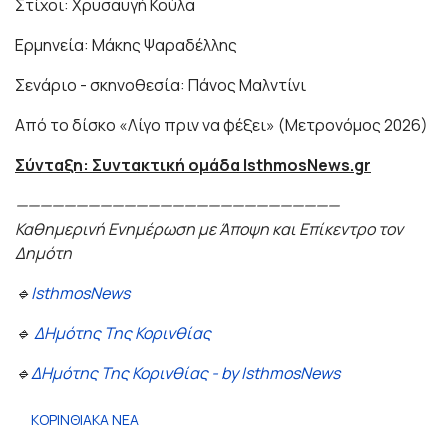
Στίχοι: Χρυσαυγή Κούλα
Ερμηνεία: Μάκης Ψαραδέλλης
Σενάριο - σκηνοθεσία: Πάνος Μαλντίνι
Από το δίσκο «Λίγο πριν να φέξει» (Μετρονόμος 2026)
Σύνταξη: Συντακτική ομάδα IsthmosNews.gr
———————————————————————————
Καθημερινή Ενημέρωση με Άποψη και Επίκεντρο τον
Δημότη
🔹
IsthmosNews
🔹
ΔΗμότης Της Κορινθίας
🔹
ΔΗμότης Της Κορινθίας - by IsthmosNews
ΚΟΡΙΝΘΙΑΚΑ ΝΕΑ