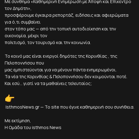
Με σύνθημα «Καθημερινή Ενημέρωση με Άποψη και Επίκεντρο
τον Δημότη»,
προσφέρουμε έγκαιρα ρεπορτάζ, ειδήσεις και αφιερώματα
για ό,τι συμβαίνει
στον τόπο μας — από την τοπική αυτοδιοίκηση και την
οικονομία, μέχρι τον
πολιτισμό, τον τουρισμό και την κοινωνία.
Το κοινό μας είναι ενεργοί δημότες της Κορινθίας , της
Πελοποννήσου που
μας εμπιστεύονται για να μένουν πάντα ενημερωμένοι.
Τα νέα της Κορινθίας & Πελοποννήσου δεν κοιμούνται ποτέ.
Και εσύ... γιατί να τα μαθαίνεις τελευταίος;
IsthmosNews.gr — Το site που έγινε καθημερινή σου συνήθεια.
Με εκτίμηση,
Η Ομάδα του isthmos News