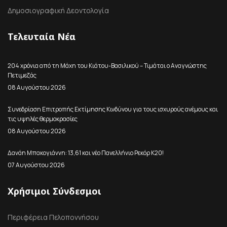
Δημοσιογραφική Δεοντολογία
Τελευταία Νέα
204 χρόνια από τη Μάχη του Κιάτου-Βασιλικού – Τιμάται ο Αναγνώστης
Πετιμεζάς
08 Αυγούστου 2026
Συνεδρίαση Επιτροπής Εκτίμησης Κινδύνου για τους ισχυρούς ανέμους και
τις υψηλές θερμοκρασίες
08 Αυγούστου 2026
Δανάη Μπακογιάννη: 13,61 και νέο Πανελλήνιο Ρεκόρ Κ20!
07 Αυγούστου 2026
Χρήσιμοι Σύνδεσμοι
Περιφέρεια Πελοποννήσου