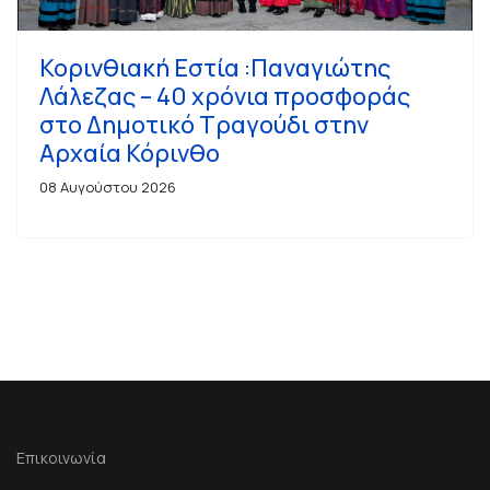
Κορινθιακή Εστία :Παναγιώτης
Λάλεζας – 40 χρόνια προσφοράς
στο Δημοτικό Τραγούδι στην
Αρχαία Κόρινθο
08 Αυγούστου 2026
Επικοινωνία