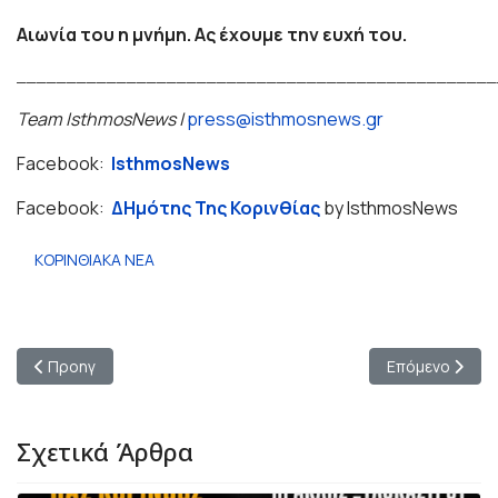
Αιωνία του η μνήμη. Ας έχουμε την ευχή του.
________________________________________________
Team IsthmosNews |
press@isthmosnews.gr
Facebook:
IsthmosNews
Facebook:
ΔΗμότης Της Κορινθίας
by IsthmosNews
ΚΟΡΙΝΘΙΑΚΑ ΝΕΑ
Προηγούμενο άρθρο: Έπεσαν σοβάδες από πολυκατοικία στο κέν
Επόμενο άρθρο:
Προηγ
Επόμενο
Σχετικά Άρθρα