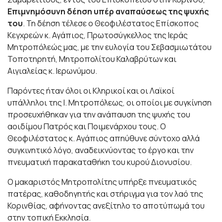
Επιμνημόσυνη δέηση υπέρ αναπαύσεως της ψυχής
του
. Τη δέηση τέλεσε ο Θεοφιλέστατος Επίσκοπος
Κεγχρεών κ. Αγάπιος, Πρωτοσύγκελλος της Ιεράς
Μητροπόλεώς μας, με την ευλογία του Σεβασμιωτάτου
Τοποτηρητή, Μητροπολίτου Καλαβρύτων και
Αιγιαλείας κ. Ιερωνύμου.
Παρόντες ήταν όλοι οι Κληρικοί και οι Λαϊκοί
υπάλληλοι της Ι. Μητροπόλεως, οι οποίοι με συγκίνηση
προσευχήθηκαν για την ανάπαυση της ψυχής του
αοιδίμου Πατρός και Ποιμενάρχου τους. Ο
Θεοφιλέστατος κ. Αγάπιος απηύθυνε σύντοχο αλλά
συγκινητικό λόγο, αναδεικνύοντας το έργο και την
πνευματική παρακαταθήκη του κυρού Διονυσίου.
Ο μακαριστός Μητροπολίτης υπήρξε πνευματικός
πατέρας, καθοδηγητής και στήριγμα για τον λαό της
Κορινθίας, αφήνοντας ανεξίτηλο το αποτύπωμά του
στην τοπική Εκκλησία.