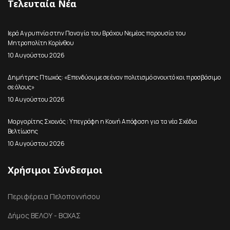
Τελευταία Νέα
Ιερά Αγρυπνία στην Παναγία του Βράχου Νεμέας παρουσία του
Μητροπολίτη Κορίνθου
10 Αυγούστου 2026
Δημήτρης Πτωχός: «Επενδύουμε σε έναν πολιτισμό ανοιχτό και προσβάσιμο
σε όλους»
10 Αυγούστου 2026
Μαργαρίτης Σχοινάς : Υπεγράφη η Κοινή Απόφαση για τα νέα Σχέδια
Βελτίωσης
10 Αυγούστου 2026
Χρήσιμοι Σύνδεσμοι
Περιφέρεια Πελοποννήσου
Δήμος ΒΕΛΟΥ - ΒΟΧΑΣ