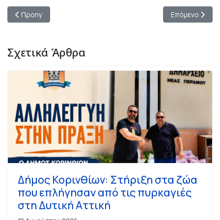
Προηγούμενο άρθρο: Δήμος Ξυλοκάστρου – Ευρωστίνης: Χάλκ
Επόμενο άρθρο
Προηγ
Επόμενο
Σχετικά Άρθρα
Δήμος Κορινθίων: Στήριξη στα ζώα
που επλήγησαν από τις πυρκαγιές
στη Δυτική Αττική