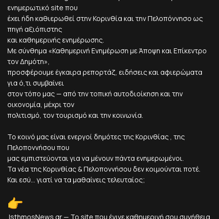
ενημερωτικό site που
έχει ήδη καθιερωθεί στην Κορινθία και την Πελοπόννησο ως
πηγή αξιόπιστης
και καθημερινής ενημέρωσης.
Με σύνθημα «Καθημερινή Ενημέρωση με Άποψη και Επίκεντρο
τον Δημότη»,
προσφέρουμε έγκαιρα ρεπορτάζ, ειδήσεις και αφιερώματα
για ό,τι συμβαίνει
στον τόπο μας — από την τοπική αυτοδιοίκηση και την
οικονομία, μέχρι τον
πολιτισμό, τον τουρισμό και την κοινωνία.
Το κοινό μας είναι ενεργοί δημότες της Κορινθίας , της
Πελοποννήσου που
μας εμπιστεύονται για να μένουν πάντα ενημερωμένοι.
Τα νέα της Κορινθίας & Πελοποννήσου δεν κοιμούνται ποτέ.
Και εσύ... γιατί να τα μαθαίνεις τελευταίος;
IsthmosNews.gr — Το site που έγινε καθημερινή σου συνήθεια.