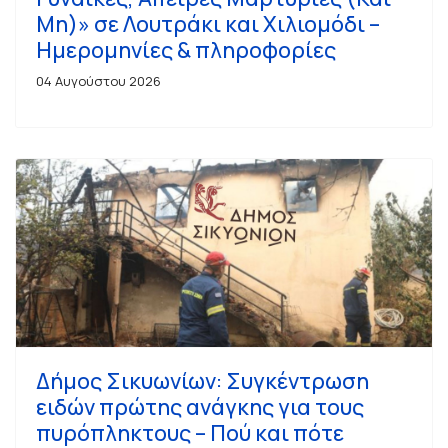
Μη)» σε Λουτράκι και Χιλιομόδι –
Ημερομηνίες & πληροφορίες
04 Αυγούστου 2026
Δήμος Σικυωνίων: Συγκέντρωση
ειδών πρώτης ανάγκης για τους
πυρόπληκτους – Πού και πότε