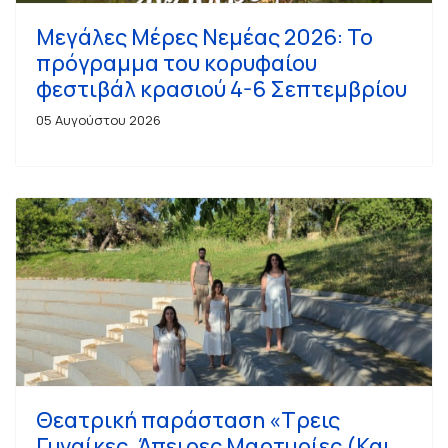
Μεγάλες Μέρες Νεμέας 2026: Το
πρόγραμμα του κορυφαίου
φεστιβάλ κρασιού 4-6 Σεπτεμβρίου
05 Αυγούστου 2026
Θεατρική παράσταση «Τρεις
Γυναίκες, Άπειρες Μαρτυρίες (Και