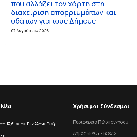
που αλλάζει τον χάρτη στη
διαχείριση απορριμμάτων και
υδάτων για τους Δήμους
07 Αυγούστου 2026
 Νέα
Χρήσιμοι Σύνδεσμοι
Περιφέρεια Πελοποννήσου
η: 13,61 και νέο Πανελλήνιο Ρεκόρ
Δήμος ΒΕΛΟΥ - ΒΟΧΑΣ
026