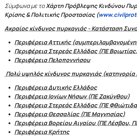
Σύμφωνα με το
Χάρτη Πρόβλεψης Κινδύνου Πυρ
Κρίσης & Πολιτικής Προστασίας
(
www.civilprot
Ακραίος κίνδυνος πυρκαγιάς - Κατάσταση Συναγ
Περιφέρεια Αττικής (συμπεριλαμβανομένη
Περιφέρεια Στερεάς Ελλάδας (ΠΕ Βοιωτίας,
Περιφέρεια Πελοποννήσου
Πολύ υψηλός κίνδυνος πυρκαγιάς (κατηγορία κι
Περιφέρεια Δυτικής Ελλάδος
Περιφέρεια Ιονίων Νήσων (ΠΕ Ζακύνθου)
Περιφέρεια Στερεάς Ελλάδας (ΠΕ Φθιώτιδα
Περιφέρεια Θεσσαλίας (ΠΕ Μαγνησίας)
Περιφέρεια Βορείου Αιγαίου (ΠΕ Λέσβου, ΠΕ
Περιφέρεια Κρήτης