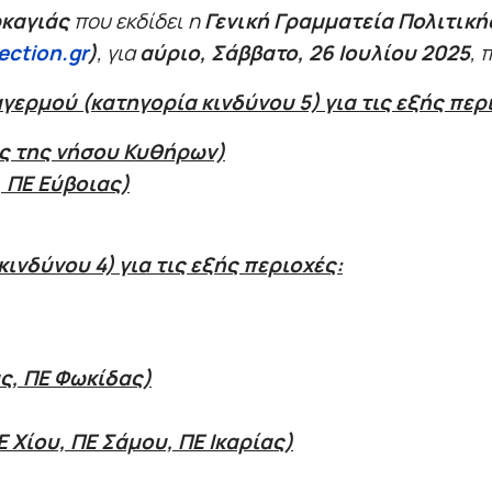
καγιάς
που εκδίδει η
Γενική Γραμματεία Πολιτικ
ection.gr
)
, για
αύριο, Σάββατο, 26 Ιουλίου 2025
, 
ερμού (κατηγορία κινδύνου 5) για τις εξής περ
ς της νήσου Κυθήρων)
 ΠΕ Εύβοιας)
νδύνου 4) για τις εξής περιοχές:
ς, ΠΕ Φωκίδας)
 Χίου, ΠΕ Σάμου, ΠΕ Ικαρίας)