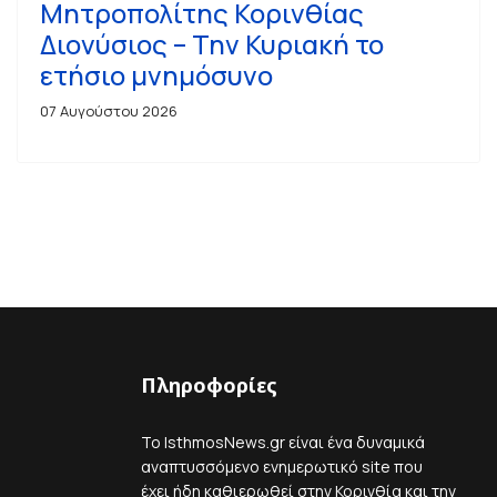
Μητροπολίτης Κορινθίας
Διονύσιος – Την Κυριακή το
ετήσιο μνημόσυνο
07 Αυγούστου 2026
Πληροφορίες
Το IsthmosNews.gr είναι ένα δυναμικά
αναπτυσσόμενο ενημερωτικό site που
έχει ήδη καθιερωθεί στην Κορινθία και την