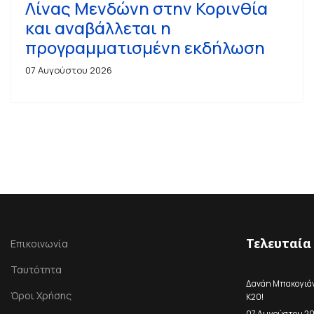
Λίνας Μενδώνη στην Κορινθία
και αναβάλλεται η
προγραμματισμένη εκδήλωση
07 Αυγούστου 2026
Τελευταία
Επικοινωνία
Ταυτότητα
Δανάη Μπακογιάνν
Όροι Χρήσης
Κ20!
07 Αυγούστου 2