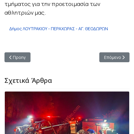
τμήματος για την προετοιμασία των
αθλητριών μας.
Δήμος ΛΟΥΤΡΑΚΙΟΥ - ΠΕΡΑΧΩΡΑΣ - ΑΓ. ΘΕΟΔΩΡΩΝ
Προηγούμενο άρθρο: Άλλη μία σπουδαία διάκριση για τους αθ
Επόμενο άρθρο:
Προηγ
Επόμενο
Σχετικά Άρθρα