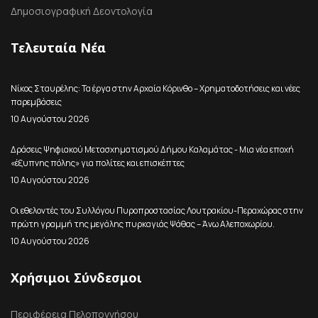
Δημοσιογραφική Δεοντολογία
Τελευταία Νέα
Νίκος Σταυρέλης: Τα έργα στην Αρχαία Κόρινθο – Χρηματοδοτήσεις και νέες
παρεμβάσεις
10 Αυγούστου 2026
Δράσεις Ψηφιακού Μετασχηματισμού Δήμου Καλαμάτας - Μια νέα εποχή
«έξυπνης πόλης» για πολίτες και επισκέπτες
10 Αυγούστου 2026
Οι εθελοντές του Συλλόγου Πυροπροστασίας Λουτρακίου-Περαχώρας στην
πρώτη γραμμή της μεγάλης πυρκαγιάς Ψάθας – Άνω Αλεποχωρίου.
10 Αυγούστου 2026
Χρήσιμοι Σύνδεσμοι
Περιφέρεια Πελοποννήσου