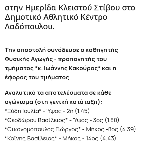
στην Ημερίδα Κλειστού Στίβου στο
Δημοτικό Αθλητικό Κέντρο
Λαδόπουλου.
Την αποστολή συνόδευσε ο καθηγητής
Φυσικής Αγωγής - προπονητής του
τμήματος *κ. Ιωάννης Κακούρος* και η
έφορος του τμήματος.
Αναλυτικά τα αποτελέσματα σε κάθε
αγώνισμα (στη γενική κατάταξη):
*Ξύδη Ιουλία* - Ύψος - 2η (1.45)
*Θεοδώρου Βασίλειος* - Ύψος - 3ος (1.80)
*Οικονομόπουλος Γιώργος* - Μήκος -8ος (4.39)
*Κοΐνης Βασίλειος* - Μήκος - 14ος (4.43)