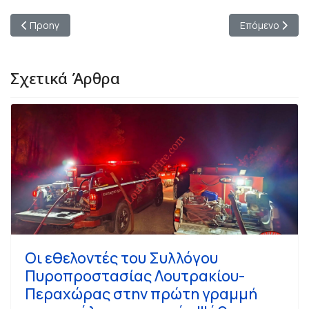
Προηγούμενο άρθρο: Αθλήτριες του τμήματος στίβου του A.
Επόμενο άρθρο:
Προηγ
Επόμενο
Σχετικά Άρθρα
Οι εθελοντές του Συλλόγου
Πυροπροστασίας Λουτρακίου-
Περαχώρας στην πρώτη γραμμή