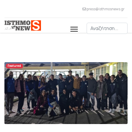
press@isthmosnews.gr
Αναζήτηση
Featured