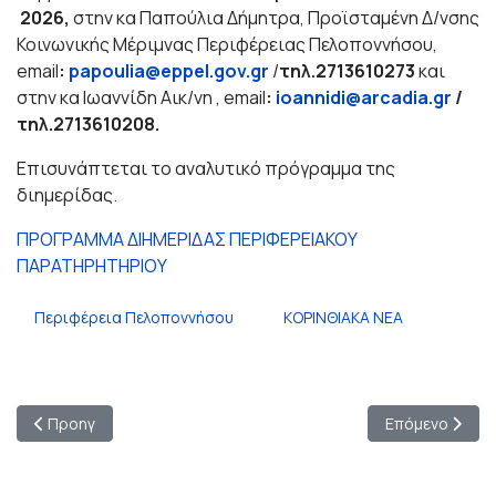
2026,
στην κα Παπούλια Δήμητρα, Προϊσταμένη Δ/νσης
Κοινωνικής Μέριμνας Περιφέρειας Πελοποννήσου,
email
:
papoulia
@
eppel
.
gov
.
gr
/
τηλ.2713610273
και
στην κα Ιωαννίδη Αικ/νη , email
:
ioannidi
@
arcadia
.
gr
/
τηλ.2713610208.
Επισυνάπτεται το αναλυτικό πρόγραμμα της
διημερίδας.
ΠΡΟΓΡΑΜΜΑ ΔΙΗΜΕΡΙΔΑΣ ΠΕΡΙΦΕΡΕΙΑΚΟΥ
ΠΑΡΑΤΗΡΗΤΗΡΙΟΥ
Περιφέρεια Πελοποννήσου
ΚΟΡΙΝΘΙΑΚΑ ΝΕΑ
Προηγούμενο άρθρο: ΠΟΕ-ΟΤΑ: Αναστέλλεται η πανελλαδική απε
Επόμενο άρθρο
Προηγ
Επόμενο