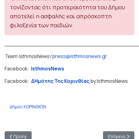
τονίζοντας ότι προτεραιότητα του Δήμου
αποτελεί η ασφαλής και απρόσκοπτη
φιλοξενία των παιδιών.
_______________________________________
Team IsthmosNews |
press@isthmosnews.gr
Facebook:
IsthmosNews
Facebook:
ΔΗμότης Της Κορινθίας
by IsthmosNews
Δήμος ΚΟΡΙΝΘΙΩΝ
Προηγούμενο άρθρο: ΔΕΘ 2025 – Ο Δήμαρχος Λουτρακίου – Πε
Επόμενο άρθρο
Προηγ
Επόμενο