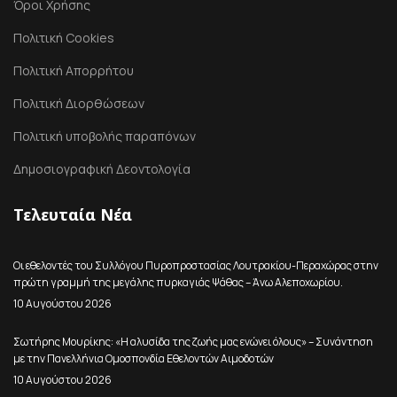
Όροι Χρήσης
Πολιτική Cookies
Πολιτική Απορρήτου
Πολιτική Διορθώσεων
Πολιτική υποβολής παραπόνων
Δημοσιογραφική Δεοντολογία
Τελευταία Νέα
Οι εθελοντές του Συλλόγου Πυροπροστασίας Λουτρακίου-Περαχώρας στην
πρώτη γραμμή της μεγάλης πυρκαγιάς Ψάθας – Άνω Αλεποχωρίου.
10 Αυγούστου 2026
Σωτήρης Μουρίκης: «Η αλυσίδα της ζωής μας ενώνει όλους» – Συνάντηση
με την Πανελλήνια Ομοσπονδία Εθελοντών Αιμοδοτών
10 Αυγούστου 2026