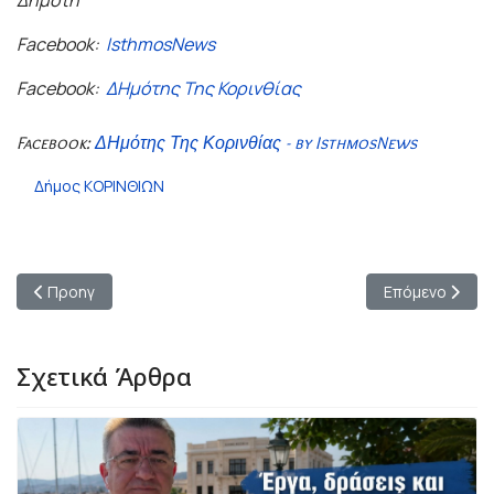
Δημότη
Facebook:
IsthmosNews
Facebook:
ΔΗμότης Της Κορινθίας
Facebook:
ΔΗμότης Της Κορινθίας - by IsthmosNews
Δήμος ΚΟΡΙΝΘΙΩΝ
Προηγούμενο άρθρο: Μεγάλη Καρναβαλική Παρέλαση με παρου
Επόμενο άρθρο:
Προηγ
Επόμενο
Σχετικά Άρθρα