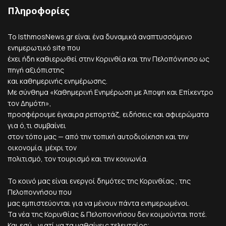
Πληροφορίες
Το IsthmosNews.gr είναι ένα δυναμικά αναπτυσσόμενο
ενημερωτικό site που
έχει ήδη καθιερωθεί στην Κορινθία και την Πελοπόννησο ως
πηγή αξιόπιστης
και καθημερινής ενημέρωσης.
Με σύνθημα «Καθημερινή Ενημέρωση με Άποψη και Επίκεντρο
τον Δημότη»,
προσφέρουμε έγκαιρα ρεπορτάζ, ειδήσεις και αφιερώματα
για ό,τι συμβαίνει
στον τόπο μας — από την τοπική αυτοδιοίκηση και την
οικονομία, μέχρι τον
πολιτισμό, τον τουρισμό και την κοινωνία.
Το κοινό μας είναι ενεργοί δημότες της Κορινθίας , της
Πελοποννήσου που
μας εμπιστεύονται για να μένουν πάντα ενημερωμένοι.
Τα νέα της Κορινθίας & Πελοποννήσου δεν κοιμούνται ποτέ.
Και εσύ... γιατί να τα μαθαίνεις τελευταίος;