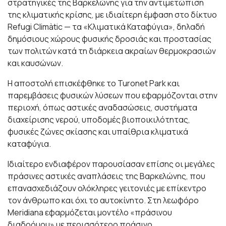
στρατηγικές της Βαρκελώνης για την αντιμετώπιση
της κλιματικής κρίσης, με ιδιαίτερη έμφαση στο δίκτυο
Refugi Climàtic — τα «Κλιματικά Καταφύγια», δηλαδή
δημόσιους χώρους φυσικής δροσιάς και προστασίας
των πολιτών κατά τη διάρκεια ακραίων θερμοκρασιών
και καυσώνων.
Η αποστολή επισκέφθηκε το Turonet Park και
παρεμβάσεις φυσικών λύσεων που εφαρμόζονται στην
περιοχή, όπως αστικές αναδασώσεις, συστήματα
διαχείρισης νερού, υποδομές βιοποικιλότητας,
φυσικές ζώνες σκίασης και υπαίθρια κλιματικά
καταφύγια.
Ιδιαίτερο ενδιαφέρον παρουσίασαν επίσης οι μεγάλες
πράσινες αστικές αναπλάσεις της Βαρκελώνης, που
επανασχεδιάζουν ολόκληρες γειτονιές με επίκεντρο
τον άνθρωπο και όχι το αυτοκίνητο. Στη λεωφόρο
Meridiana εφαρμόζεται μοντέλο «πράσινου
διαδρόμου» με περισσότερο πράσινο,