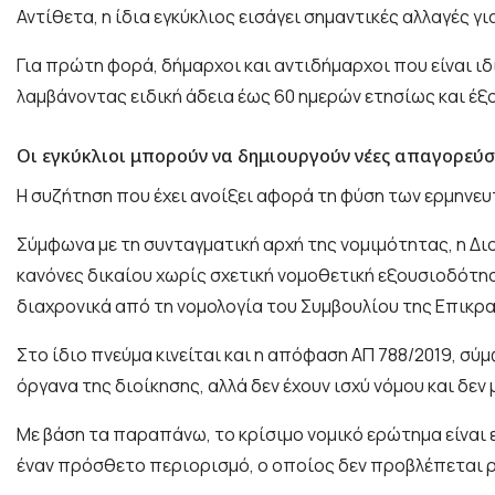
Αντίθετα, η ίδια εγκύκλιος εισάγει σημαντικές αλλαγές γ
Για πρώτη φορά, δήμαρχοι και αντιδήμαρχοι που είναι ι
λαμβάνοντας ειδική άδεια έως 60 ημερών ετησίως και έ
Οι εγκύκλιοι μπορούν να δημιουργούν νέες απαγορεύσ
Η συζήτηση που έχει ανοίξει αφορά τη φύση των ερμηνευτ
Σύμφωνα με τη συνταγματική αρχή της νομιμότητας, η Διο
κανόνες δικαίου χωρίς σχετική νομοθετική εξουσιοδότηση
διαχρονικά από τη νομολογία του Συμβουλίου της Επικρατ
Στο ίδιο πνεύμα κινείται και η απόφαση ΑΠ 788/2019, σύ
όργανα της διοίκησης, αλλά δεν έχουν ισχύ νόμου και δ
Με βάση τα παραπάνω, το κρίσιμο νομικό ερώτημα είναι ε
έναν πρόσθετο περιορισμό, ο οποίος δεν προβλέπεται ρ