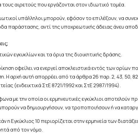
ια τους αιρετούς που εργάζονται στον ιδιωτικό τομέα.
διωτικοί υπάλληλοι μπορούν, εφόσον το επιλέξουν, να συν
ξοδα παράστασης, αντί της υποχρεωτικής άδειας άνευ αποδ
εις;
ικών εγκυκλίων και τα όρια της διοικητικής δράσης.
ίκηση οφείλει να ενεργεί αποκλειστικά εντός των ορίων που
. Η αρχή αυτή απορρέει από τα άρθρα 26 παρ. 2, 43, 50, 82
είας (ενδεικτικά ΣτΕ 8721/1992 και ΣτΕ 2987/1994).
μφωνα με την οποία οι ερμηνευτικές εγκύκλιοι αποτελούν π
εν μπορούν να δημιουργήσουν, να τροποποιήσουν ή να κατα
άν η Εγκύκλιος 10 περιορίζεται στην ερμηνεία των διατάξε
ητά από τον νόμο.