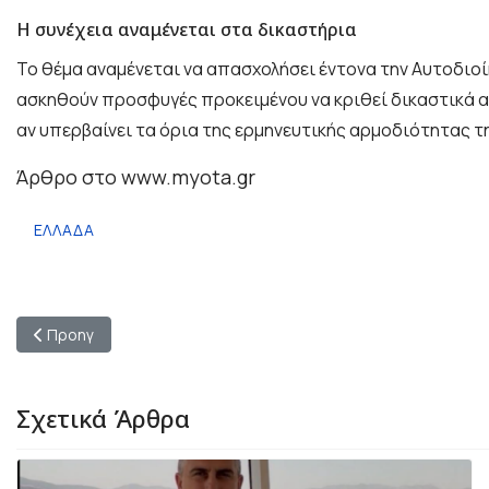
Η συνέχεια αναμένεται στα δικαστήρια
Το θέμα αναμένεται να απασχολήσει έντονα την Αυτοδιοί
ασκηθούν προσφυγές προκειμένου να κριθεί δικαστικά αν 
αν υπερβαίνει τα όρια της ερμηνευτικής αρμοδιότητας τ
Άρθρο στο www.myota.gr
ΕΛΛΑΔΑ
Προηγούμενο άρθρο: Κυριάκος Μητσοτάκης: «Δεν θα κάνουμε πί
Προηγ
Σχετικά Άρθρα