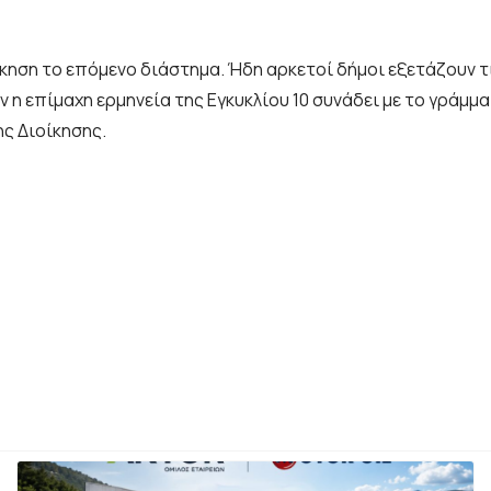
κηση το επόμενο διάστημα. Ήδη αρκετοί δήμοι εξετάζουν τι
η επίμαχη ερμηνεία της Εγκυκλίου 10 συνάδει με το γράμμα
ης Διοίκησης.
σω απέναντι στη βία» – Τα μέτρα για ακρίβεια, υγεία, αγρότες κα