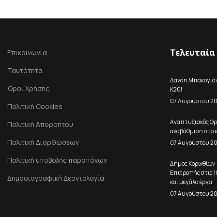
Τελευταία
Επικοινωνία
Ταυτότητα
Δανάη Μπακογιάνν
Όροι Χρήσης
Κ20!
07 Αυγούστου 2
Πολιτική Cookies
Αναπτυξιακός Ορ
Πολιτική Απορρήτου
αναβάθμιση στο ι
Πολιτική Διορθώσεων
07 Αυγούστου 2
Πολιτική υποβολής παραπόνων
Δήμος Κορινθίων:
Επιτροπής στις 
Δημοσιογραφική Δεοντολογία
και μεγάλα έργα
07 Αυγούστου 2