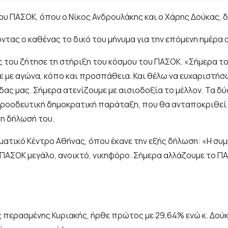
του ΠΑΣΟΚ, όπου ο Νίκος Ανδρουλάκης και ο Χάρης Δούκας, 
οντας ο καθένας το δικό του μήνυμα για την επόμενη ημέρα 
ις του ζήτησε τη στήριξη του κόσμου του ΠΑΣΟΚ. «Σήμερα τ
με με αγώνα, κόπο και προσπάθεια. Και θέλω να ευχαριστή
ας μας. Σήμερα ατενίζουμε με αισιοδοξία το μέλλον. Τα δύ
προοδευτική δημοκρατική παράταξη, που θα ανταποκριθεί σ
τη δήλωσή του.
ματικό Κέντρο Αθήνας, όπου έκανε την εξής δήλωση: «Η συμμ
να ΠΑΣΟΚ μεγάλο, ανοικτό, νικηφόρο. Σήμερα αλλάζουμε το Π
ς περασμένης Κυριακής, ήρθε πρώτος με 29,64% ενώ κ. Δούκ