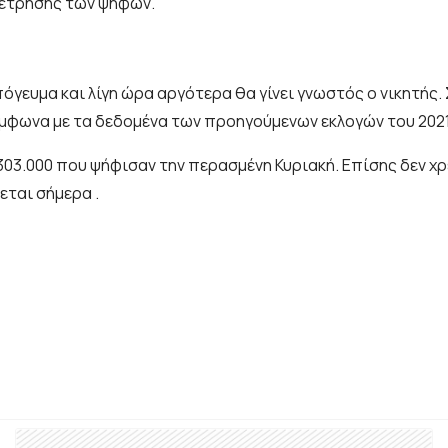
μέτρησης των ψήφων.
πόγευμα και λίγη ώρα αργότερα θα γίνει γνωστός ο νικητής.
ύμφωνα με τα δεδομένα των προηγούμενων εκλογών του 2021
03.000 που ψήφισαν την περασμένη Κυριακή. Επίσης δεν χρε
ται σήμερα .
ια τον ΣΥΡΙΖΑ - Δεν θα διεξαχθεί το Συνέδριο