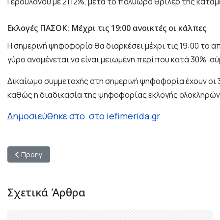
Γερουλάνου με 21,12%, μετά το πολύωρο θρίλερ της κατα
Εκλογές ΠΑΣΟΚ: Μέχρι τις 19:00 ανοικτές οι κάλπες
Η σημερινή ψηφοφορία θα διαρκέσει μέχρι τις 19:00 το α
γύρο αναμένεται να είναι μειωμένη περίπου κατά 30%, σ
Δικαίωμα συμμετοχής στη σημερινή ψηφοφορία έχουν οι 3
καθώς η διαδικασία της ψηφοφορίας εκλογής ολοκληρώνε
Δημοσιεύθηκε στο στο iefimerida.gr
Προηγούμενο άρθρο: Η διάσπαση επήλθε: «Κασσελάκης τέλος» γ
Προηγ
Σχετικά Άρθρα