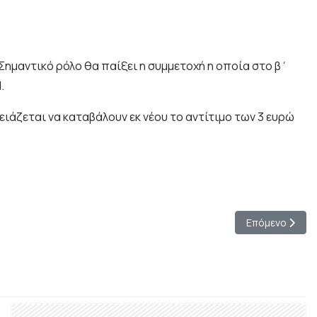
 Σημαντικό ρόλο θα παίξει η συμμετοχή η οποία στο β΄
.
ιάζεται να καταβάλουν εκ νέου το αντίτιμο των 3 ευρώ
Επόμενο άρθρο:
Επόμενο