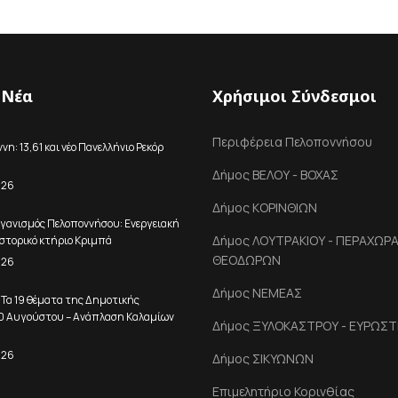
 Νέα
Χρήσιμοι Σύνδεσμοι
Περιφέρεια Πελοποννήσου
η: 13,61 και νέο Πανελλήνιο Ρεκόρ
Δήμος ΒΕΛΟΥ - ΒΟΧΑΣ
026
Δήμος ΚΟΡΙΝΘΙΩΝ
γανισμός Πελοποννήσου: Ενεργειακή
Δήμος ΛΟΥΤΡΑΚΙΟΥ - ΠΕΡΑΧΩΡΑΣ
στορικό κτήριο Κριμπά
ΘΕΟΔΩΡΩΝ
026
Δήμος ΝΕΜΕΑΣ
 Τα 19 θέματα της Δημοτικής
10 Αυγούστου – Ανάπλαση Καλαμίων
Δήμος ΞΥΛΟΚΑΣΤΡΟΥ - ΕΥΡΩΣΤ
026
Δήμος ΣΙΚΥΩΝΩΝ
Επιμελητήριο Κορινθίας