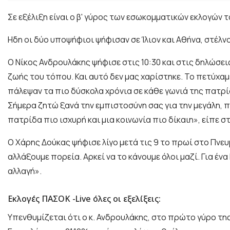
Σε εξέλιξη είναι ο β' γύρος των εσωκομματικών εκλογών 
Ηδη οι δύο υποψήφιοι ψήφισαν σε Ίλιον και Αθήνα, στέλν
Ο Νίκος Ανδρουλάκης ψήφισε στις 10:30 και στις δηλώσε
ζωής του τόπου. Και αυτό δεν μας χαρίστηκε. Το πετύχα
πάλεψαν τα πιο δύσκολα χρόνια σε κάθε γωνιά της πατρίδ
Σήμερα ζητώ ξανά την εμπιστοσύνη σας για την μεγάλη, 
πατρίδα πιο ισχυρή και μια κοινωνία πιο δίκαιη», είπε σ
O Χάρης Δούκας ψήφισε λίγο μετά τις 9 το πρωί στο Πνευ
αλλάξουμε πορεία. Αρκεί να το κάνουμε όλοι μαζί. Για έ
αλλαγή».
Εκλογές ΠΑΣΟΚ -Live όλες οι εξελίξεις:
Υπενθυμίζεται ότι ο κ. Ανδρουλάκης, στο πρώτο γύρο τη