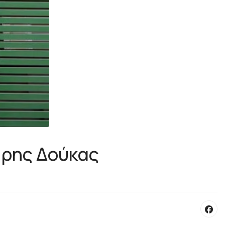
άρης Δούκας