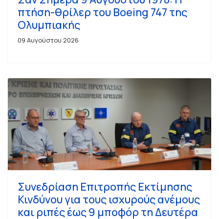
πτήση-θρίλερ του Boeing 747 της
Ολυμπιακής
09 Αυγούστου 2026
Συνεδρίαση Επιτροπής Εκτίμησης
Κινδύνου για τους ισχυρούς ανέμους
και ριπές έως 9 μποφόρ τη Δευτέρα