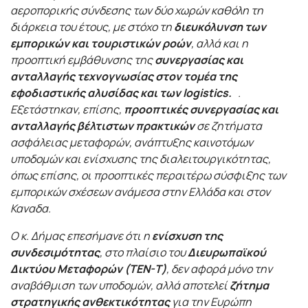
αεροπορικής σύνδεσης των δύο χωρών καθόλη τη
διάρκεια του έτους, με στόχο τη
διευκόλυνση των
εμπορικών και τουριστικών ροών
, αλλά και η
προοπτική εμβάθυνσης της
συνεργασίας και
ανταλλαγής τεχνογνωσίας στον τομέα της
εφοδιαστικής αλυσίδας και των
logistics
.
.
Εξετάστηκαν, επίσης,
προοπτικές συνεργασίας και
ανταλλαγής βέλτιστων πρακτικών
σε ζητήματα
ασφάλειας μεταφορών, ανάπτυξης καινοτόμων
υποδομών και ενίσχυσης της διαλειτουργικότητας,
όπως επίσης, οι προοπτικές περαιτέρω σύσφιξης των
εμπορικών σχέσεων ανάμεσα στην Ελλάδα και στον
Καναδα.
Ο κ. Δήμας επεσήμανε ότι η
ενίσχυση της
συνδεσιμότητας
, στο πλαίσιο του
Διευρωπαϊκού
Δικτύου Μεταφορών (TEN-T)
, δεν αφορά μόνο την
αναβάθμιση των υποδομών, αλλά αποτελεί
ζήτημα
στρατηγικής ανθεκτικότητας
για την Ευρώπη