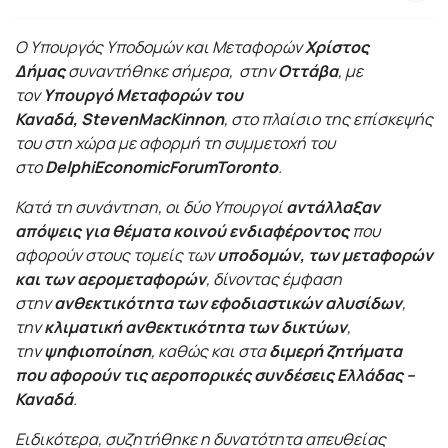
Ο Υπουργός Υποδομών και Μεταφορών
Χρίστος
Δήμας
συναντήθηκε σήμερα, στην
Οττάβα
, με
τον
Υπουργό Μεταφορών του
Καναδά,
Steven
MacKinnon
, στο πλαίσιο της επίσκεψής
του στη χώρα με αφορμή τη συμμετοχή του
στο
Delphi
Economic
Forum
Toronto
.
Κατά τη συνάντηση, οι δύο Υπουργοί
αντάλλαξαν
απόψεις για θέματα κοινού ενδιαφέροντος
που
αφορούν στους τομείς των
υποδομών, των μεταφορών
και των αερομεταφορών
, δίνοντας έμφαση
στην
ανθεκτικότητα των εφοδιαστικών αλυσίδων
,
την
κλιματική ανθεκτικότητα των δικτύων
,
την
ψηφιοποίηση
, καθώς και στα
διμερή ζητήματα
που αφορούν τις αεροπορικές συνδέσεις Ελλάδας –
Καναδά
.
Ειδικότερα, συζητήθηκε η δυνατότητα απευθείας