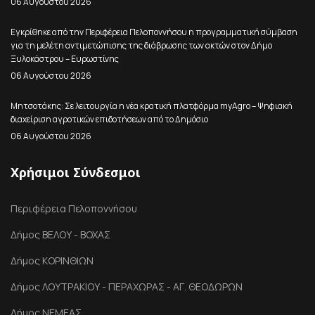
06 Αυγούστου 2026
Εγκρίθηκε από την Περιφέρεια Πελοποννήσου η προγραμματική σύμβαση
για τη μελέτη αντιμετώπισης της διάβρωσης των ακτών στον Δήμο
Ξυλοκάστρου – Ευρωστίνης
06 Αυγούστου 2026
Μητσοτάκης: Σε λειτουργία η νέα κρατική πλατφόρμα myAgro – Ψηφιακή
διαχείριση αγροτικών επιδοτήσεων από το Δημόσιο
06 Αυγούστου 2026
Χρήσιμοι Σύνδεσμοι
Περιφέρεια Πελοποννήσου
Δήμος ΒΕΛΟΥ - ΒΟΧΑΣ
Δήμος ΚΟΡΙΝΘΙΩΝ
Δήμος ΛΟΥΤΡΑΚΙΟΥ - ΠΕΡΑΧΩΡΑΣ - ΑΓ. ΘΕΟΔΩΡΩΝ
Δήμος ΝΕΜΕΑΣ