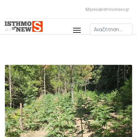
press@isthmosnews.gr
Αναζήτηση