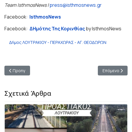
Team IsthmosNews |
press@isthmosnews.gr
Facebook:
IsthmosNews
Facebook:
ΔΗμότης Της Κορινθίας
by IsthmosNews
Δήμος ΛΟΥΤΡΑΚΙΟΥ - ΠΕΡΑΧΩΡΑΣ - ΑΓ. ΘΕΟΔΩΡΩΝ
Προηγούμενο άρθρο: Καταγγελία στον ΣΚΑΪ για το νερό στο Δήμ
Επόμενο άρθρο
Προηγ
Επόμενο
Σχετικά Άρθρα