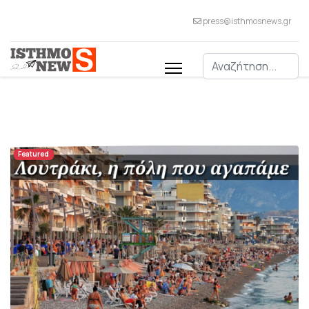
press@isthmosnews.gr
Αναζήτηση
Featured