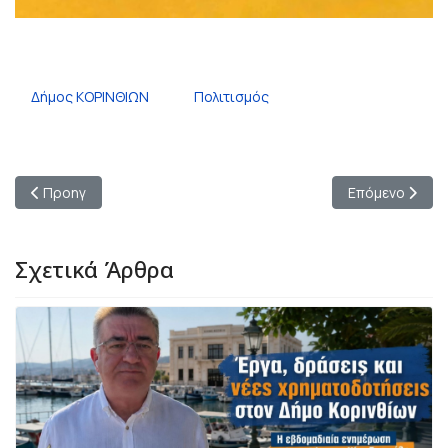
Δήμος ΚΟΡΙΝΘΙΩΝ
Πολιτισμός
Προηγούμενο άρθρο: Προσοχή ! Επιτήδειοι αποσπούν χρήματα
Επόμενο άρθρο:
Προηγ
Επόμενο
Σχετικά Άρθρα