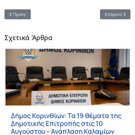
Προηγούμενο άρθρο: Τάσος Καλαντζής: «Οι νέοι πρέπει να έχ
Επόμενο άρθρο
Προηγ
Επόμενο
Σχετικά Άρθρα
Δήμος Κορινθίων: Τα 19 θέματα της
Δημοτικής Επιτροπής στις 10
Αυγούστου – Ανάπλαση Καλαμίων