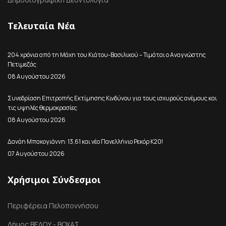
Τελευταία Νέα
204 χρόνια από τη Μάχη του Κιάτου-Βασιλικού – Τιμάται ο Αναγνώστης
Πετιμεζάς
08 Αυγούστου 2026
Συνεδρίαση Επιτροπής Εκτίμησης Κινδύνου για τους ισχυρούς ανέμους και
τις υψηλές θερμοκρασίες
08 Αυγούστου 2026
Δανάη Μπακογιάννη: 13,61 και νέο Πανελλήνιο Ρεκόρ Κ20!
07 Αυγούστου 2026
Χρήσιμοι Σύνδεσμοι
Περιφέρεια Πελοποννήσου
Δήμος ΒΕΛΟΥ - ΒΟΧΑΣ