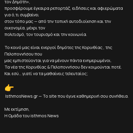
τον Δημότη»,
προσφέρουμε έγκαιρα ρεπορτάζ, ειδήσεις και αφιερώματα
για ό,τι συμβαίνει
στον τόπο μας — από την τοπική αυτοδιοίκηση και την
οικονομία, μέχρι τον
πολιτισμό, τον τουρισμό και την κοινωνία.
Το κοινό μας είναι ενεργοί δημότες της Κορινθίας , της
Πελοποννήσου που
μας εμπιστεύονται για να μένουν πάντα ενημερωμένοι.
Τα νέα της Κορινθίας & Πελοποννήσου δεν κοιμούνται ποτέ.
Και εσύ... γιατί να τα μαθαίνεις τελευταίος;
IsthmosNews.gr — Το site που έγινε καθημερινή σου συνήθεια.
Με εκτίμηση,
Η Ομάδα του isthmos News