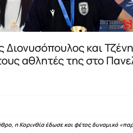
ς Διονυσόπουλος και Τζέν
τους αθλητές της στο Παν
βάθρο, η Κορινθία έδωσε και φέτος δυναμικό «π