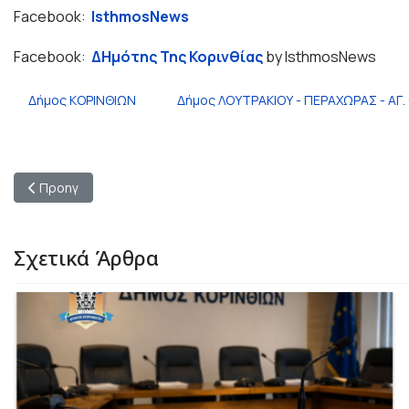
Facebook:
IsthmosNews
Facebook:
ΔΗμότης Της Κορινθίας
by IsthmosNews
Δήμος ΚΟΡΙΝΘΙΩΝ
Δήμος ΛΟΥΤΡΑΚΙΟΥ - ΠΕΡΑΧΩΡΑΣ - ΑΓ
Προηγούμενο άρθρο: Νέος εξοπλισμός για την Πυροσβεστική 
Προηγ
Σχετικά Άρθρα