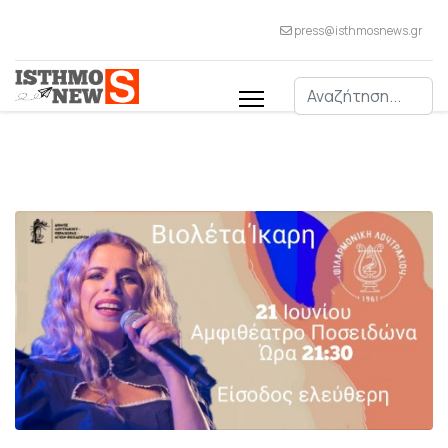
press@isthmosnews.gr
Αναζήτηση