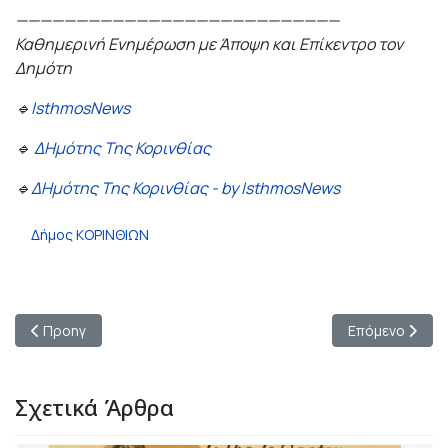
———————————————————————————
Καθημερινή Ενημέρωση με Άποψη και Επίκεντρο τον
Δημότη
🔹
IsthmosNews
🔹
ΔΗμότης Της Κορινθίας
🔹
ΔΗμότης Της Κορινθίας - by IsthmosNews
Δήμος ΚΟΡΙΝΘΙΩΝ
Προηγούμενο άρθρο: Η Κόρινθος ξαναβρίσκει χώρους πολιτισμο
Επόμενο άρθρο
Προηγ
Επόμενο
Σχετικά Άρθρα