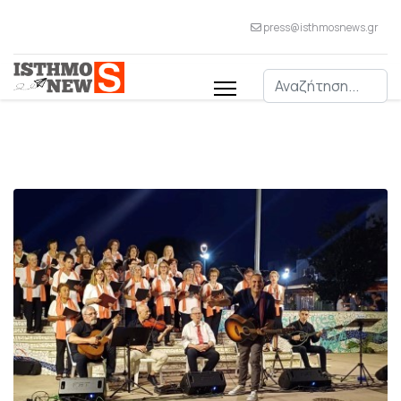
press@isthmosnews.gr
Αναζήτηση