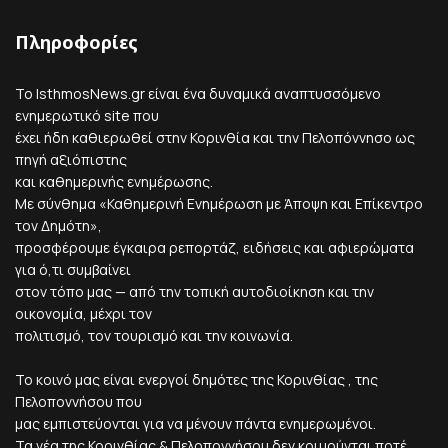
Πληροφορίες
Το IsthmosNews.gr είναι ένα δυναμικά αναπτυσσόμενο
ενημερωτικό site που
έχει ήδη καθιερωθεί στην Κορινθία και την Πελοπόννησο ως
πηγή αξιόπιστης
και καθημερινής ενημέρωσης.
Με σύνθημα «Καθημερινή Ενημέρωση με Άποψη και Επίκεντρο
τον Δημότη»,
προσφέρουμε έγκαιρα ρεπορτάζ, ειδήσεις και αφιερώματα
για ό,τι συμβαίνει
στον τόπο μας — από την τοπική αυτοδιοίκηση και την
οικονομία, μέχρι τον
πολιτισμό, τον τουρισμό και την κοινωνία.
Το κοινό μας είναι ενεργοί δημότες της Κορινθίας , της
Πελοποννήσου που
μας εμπιστεύονται για να μένουν πάντα ενημερωμένοι.
Τα νέα της Κορινθίας & Πελοποννήσου δεν κοιμούνται ποτέ.