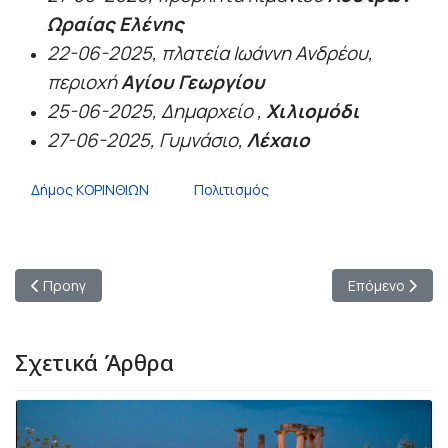
Ωραίας Ελένης
22-06-2025, πλατεία Ιωάννη Ανδρέου,
περιοχή
Αγίου Γεωργίου
25-06-2025, Δημαρχείο ,
Χιλιομόδι
27-06-2025, Γυμνάσιο,
Λέχαιο
Δήμος ΚΟΡΙΝΘΙΩΝ
Πολιτισμός
Προηγούμενο άρθρο: Εθελοντικές Αιμοδοσίες "Δώσε Αίμα, δώσ
Επόμενο άρθρο:
Προηγ
Επόμενο
Σχετικά Άρθρα