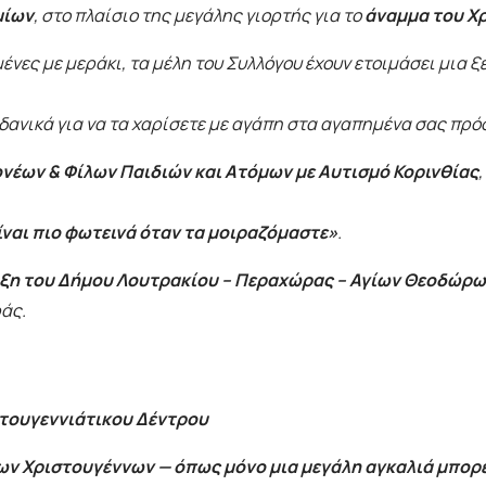
μίων
, στο πλαίσιο της μεγάλης γιορτής για το
άναμμα του Χ
νες με μεράκι, τα μέλη του Συλλόγου έχουν ετοιμάσει μια ξ
 ιδανικά για να τα χαρίσετε με αγάπη στα αγαπημένα σας π
νέων & Φίλων Παιδιών και Ατόμων με Αυτισμό Κορινθίας
ίναι πιο φωτεινά όταν τα μοιραζόμαστε»
.
ήριξη του Δήμου Λουτρακίου – Περαχώρας – Αγίων Θεοδώρ
ράς.
ιστουγεννιάτικου Δέντρου
των Χριστουγέννων — όπως μόνο μια μεγάλη αγκαλιά μπορε