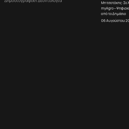
Δημοσιογραφική Δεοντολογία
Μητσοτάκης: Σε λ
myAgro – Ψηφιακ
από το Δημόσιο
06 Αυγούστου 2