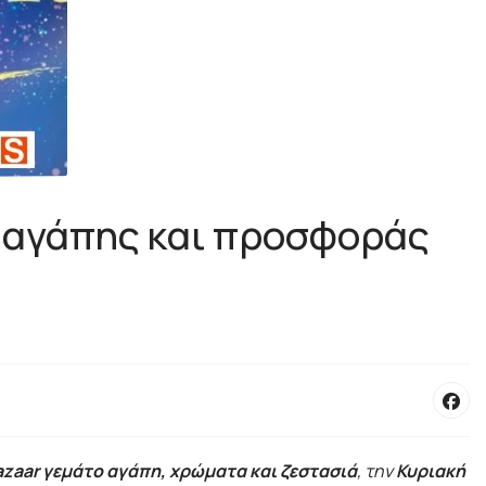
ή αγάπης και προσφοράς
zaar γεμάτο αγάπη, χρώματα και ζεστασιά
, την
Κυριακή