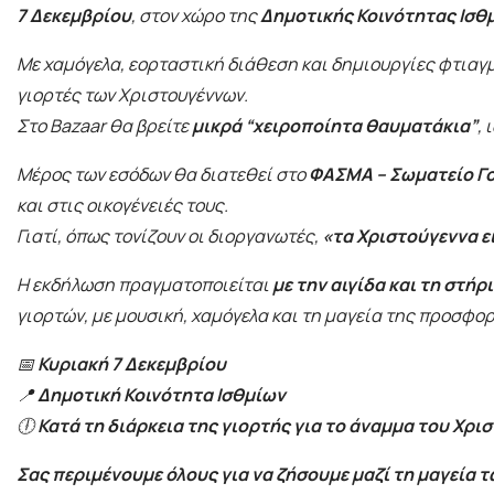
7 Δεκεμβρίου
, στον χώρο της
Δημοτικής Κοινότητας Ισθ
Με χαμόγελα, εορταστική διάθεση και δημιουργίες φτιαγμέ
γιορτές των Χριστουγέννων.
Στο Bazaar θα βρείτε
μικρά “χειροποίητα θαυματάκια”
,
Μέρος των εσόδων θα διατεθεί στο
ΦΑΣΜΑ – Σωματείο Γο
και στις οικογένειές τους.
Γιατί, όπως τονίζουν οι διοργανωτές,
«τα Χριστούγεννα ε
Η εκδήλωση πραγματοποιείται
με την αιγίδα και τη στ
γιορτών, με μουσική, χαμόγελα και τη μαγεία της προσφο
📅
Κυριακή 7 Δεκεμβρίου
📍
Δημοτική Κοινότητα Ισθμίων
🕕
Κατά τη διάρκεια της γιορτής για το άναμμα του Χρ
Σας περιμένουμε όλους για να ζήσουμε μαζί τη μαγεία 