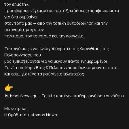
τον Δημότη»,
προσφέρουμε έγκαιρα ρεπορτάζ, ειδήσεις και αφιερώματα
για ό,τι συμβαίνει
στον τόπο μας — από την τοπική αυτοδιοίκηση και την
οικονομία, μέχρι τον
πολιτισμό, τον τουρισμό και την κοινωνία.
Το κοινό μας είναι ενεργοί δημότες της Κορινθίας , της
Πελοποννήσου που
μας εμπιστεύονται για να μένουν πάντα ενημερωμένοι.
Τα νέα της Κορινθίας & Πελοποννήσου δεν κοιμούνται ποτέ.
Και εσύ... γιατί να τα μαθαίνεις τελευταίος;
IsthmosNews.gr — Το site που έγινε καθημερινή σου συνήθεια.
Με εκτίμηση,
Η Ομάδα του isthmos News