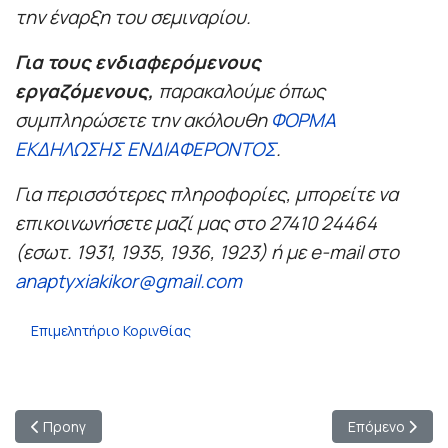
την έναρξη του σεμιναρίου.
Για τους ενδιαφερόμενους
εργαζόμενους,
παρακαλούμε όπως
συμπληρώσετε την ακόλουθη
ΦΟΡΜΑ
ΕΚΔΗΛΩΣΗΣ ΕΝΔΙΑΦΕΡΟΝΤΟΣ
.
Για περισσότερες πληροφορίες, μπορείτε να
επικοινωνήσετε μαζί μας στο 27410 24464
(εσωτ. 1931, 1935, 1936, 1923) ή με e-mail στο
anaptyxiakikor@gmail.com
Επιμελητήριο Κορινθίας
Προηγούμενο άρθρο: Προγράμματα Κατάρτισης από το ΚΕΚ της
Επόμενο άρθρο
Προηγ
Επόμενο