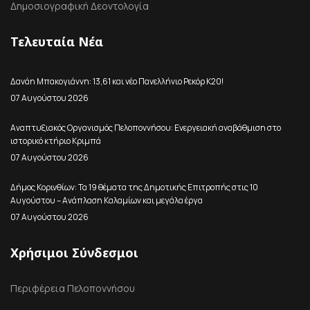
Δημοσιογραφική Δεοντολογία
Τελευταία Νέα
Δανάη Μπακογιάννη: 13,61 και νέο Πανελλήνιο Ρεκόρ Κ20!
07 Αυγούστου 2026
Αναπτυξιακός Οργανισμός Πελοποννήσου: Ενεργειακή αναβάθμιση στο
ιστορικό κτήριο Κριμπά
07 Αυγούστου 2026
Δήμος Κορινθίων: Τα 19 θέματα της Δημοτικής Επιτροπής στις 10
Αυγούστου – Ανάπλαση Καλαμίων και μεγάλα έργα
07 Αυγούστου 2026
Χρήσιμοι Σύνδεσμοι
Περιφέρεια Πελοποννήσου