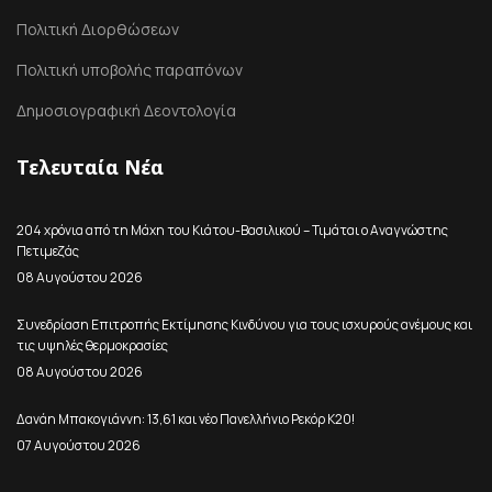
Πολιτική Διορθώσεων
Πολιτική υποβολής παραπόνων
Δημοσιογραφική Δεοντολογία
Τελευταία Νέα
204 χρόνια από τη Μάχη του Κιάτου-Βασιλικού – Τιμάται ο Αναγνώστης
Πετιμεζάς
08 Αυγούστου 2026
Συνεδρίαση Επιτροπής Εκτίμησης Κινδύνου για τους ισχυρούς ανέμους και
τις υψηλές θερμοκρασίες
08 Αυγούστου 2026
Δανάη Μπακογιάννη: 13,61 και νέο Πανελλήνιο Ρεκόρ Κ20!
07 Αυγούστου 2026