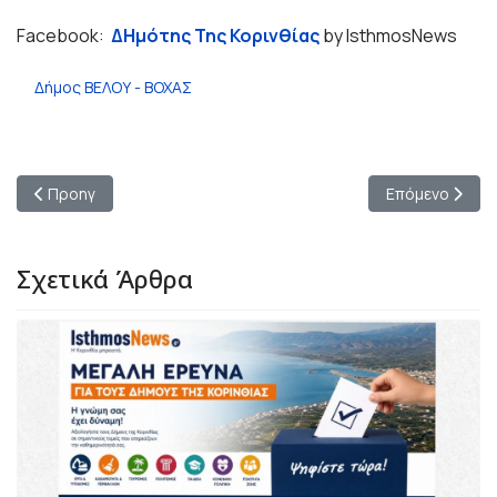
Facebook:
ΔΗμότης Της Κορινθίας
by IsthmosNews
Δήμος ΒΕΛΟΥ - ΒΟΧΑΣ
Προηγούμενο άρθρο: Νίκος Σταυρέλης: Ολοκληρώθηκε μετά από
Επόμενο άρθρο
Προηγ
Επόμενο
Σχετικά Άρθρα