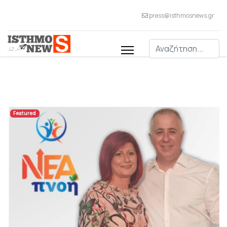
press@isthmosnews.gr
Αναζήτηση
Featured