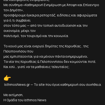
Με σύνθημα «Καθημερινή Ενημέρωση με Άποψη και Επίκεντρο
τον Δημότη»,
προσφέρουμε έγκαιρα ρεπορτάζ, ειδήσεις και αφιερώματα
για ό,τι συμβαίνει
στον τόπο μας — από την τοπική αυτοδιοίκηση και την
οικονομία, μέχρι τον
πολιτισμό, τον τουρισμό και την κοινωνία.
Το κοινό μας είναι ενεργοί δημότες της Κορινθίας , της
Πελοποννήσου που
μας εμπιστεύονται για να μένουν πάντα ενημερωμένοι.
Τα νέα της Κορινθίας & Πελοποννήσου δεν κοιμούνται ποτέ.
Και εσύ... γιατί να τα μαθαίνεις τελευταίος;
IsthmosNews.gr — Το site που έγινε καθημερινή σου συνήθεια.
Με εκτίμηση,
Η Ομάδα του isthmos News