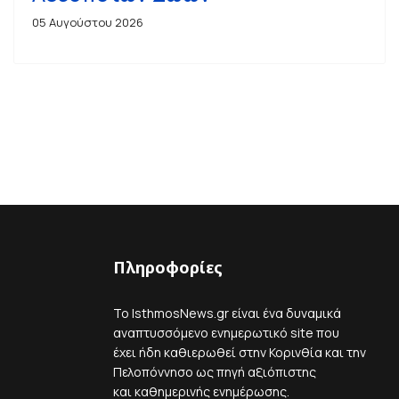
05 Αυγούστου 2026
Πληροφορίες
Το IsthmosNews.gr είναι ένα δυναμικά
αναπτυσσόμενο ενημερωτικό site που
έχει ήδη καθιερωθεί στην Κορινθία και την
Πελοπόννησο ως πηγή αξιόπιστης
και καθημερινής ενημέρωσης.