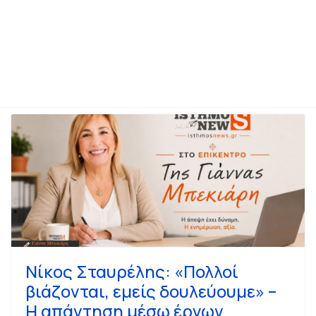
ροπολιτικής – Απαξιώνετε έναν θεσμικό διαγωνισμό με σοβαρούς ε
Νίκος Σταυρέλης: «Πολλοί
βιάζονται, εμείς δουλεύουμε» –
Η απάντηση μέσω έργων