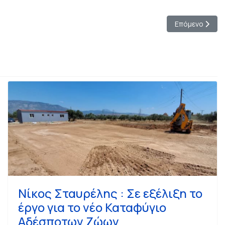
πιστήμονες», αναφέρει ο βραβευμένος αρχιτέκτονας
Επόμενο άρθρο
Επόμενο
Νίκος Σταυρέλης : Σε εξέλιξη το
έργο για το νέο Καταφύγιο
Αδέσποτων Ζώων