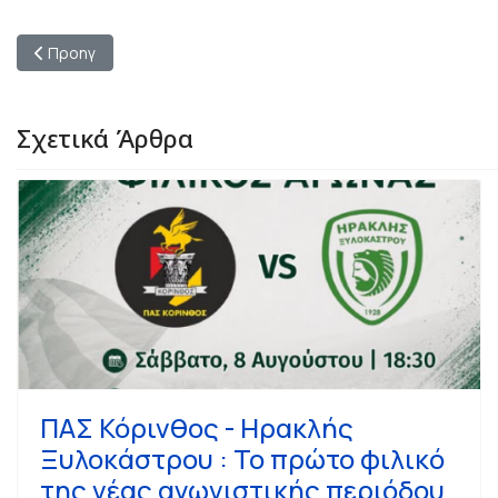
Προηγούμενο άρθρο: «Η αρχιτεκτονική δεν είναι εργαλείο μικ
Προηγ
Σχετικά Άρθρα
ΠΑΣ Κόρινθος - Ηρακλής
Ξυλοκάστρου : Το πρώτο φιλικό
της νέας αγωνιστικής περιόδου