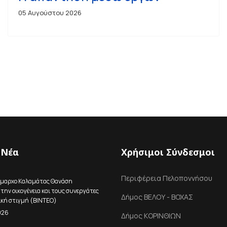
05 Αυγούστου 2026
 Νέα
Χρήσιμοι Σύνδεσμοι
Περιφέρεια Πελοποννήσου
ήμαρχο Καλαμάτας Θανάση
την οικογένεια και τους συνεργάτες
Δήμος ΒΕΛΟΥ - ΒΟΧΑΣ
ική στιγμή (ΒΙΝΤΕΟ)
026
Δήμος ΚΟΡΙΝΘΙΩΝ