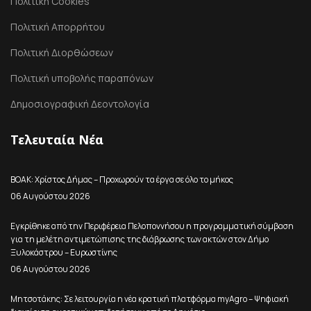
Πολιτική Cookies
Πολιτική Απορρήτου
Πολιτική Διορθώσεων
Πολιτική υποβολής παραπόνων
Δημοσιογραφική Δεοντολογία
Τελευταία Νέα
ΒΟΑΚ: Χρίστος Δήμας – Προχωρούν τα έργα σε όλο το μήκος
06 Αυγούστου 2026
Εγκρίθηκε από την Περιφέρεια Πελοποννήσου η προγραμματική σύμβαση
για τη μελέτη αντιμετώπισης της διάβρωσης των ακτών στον Δήμο
Ξυλοκάστρου – Ευρωστίνης
06 Αυγούστου 2026
Μητσοτάκης: Σε λειτουργία η νέα κρατική πλατφόρμα myAgro – Ψηφιακή