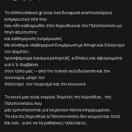
Το IsthmosNews.gr είναι ένα δυναμικά αναπτυσσόμενο
ενημερωτικό site που
έχει ήδη καθιερωθεί στην Κορινθία και την Πελοπόννησο ως
πηγή αξιόπιστης
και καθημερινής ενημέρωσης.
Με σύνθημα «Καθημερινή Ενημέρωση με Άποψη και Επίκεντρο
τον Δημότη»,
προσφέρουμε έγκαιρα ρεπορτάζ, ειδήσεις και αφιερώματα
για ό,τι συμβαίνει
στον τόπο μας — από την τοπική αυτοδιοίκηση και την
οικονομία, μέχρι τον
πολιτισμό, τον τουρισμό και την κοινωνία.
Το κοινό μας είναι ενεργοί δημότες της Κορινθίας , της
Πελοποννήσου που
μας εμπιστεύονται για να μένουν πάντα ενημερωμένοι.
Τα νέα της Κορινθίας & Πελοποννήσου δεν κοιμούνται ποτέ.
Και εσύ... γιατί να τα μαθαίνεις τελευταίος;