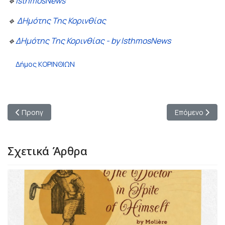
🔹
IsthmosNews
🔹
ΔΗμότης Της Κορινθίας
🔹
ΔΗμότης Της Κορινθίας - by IsthmosNews
Δήμος ΚΟΡΙΝΘΙΩΝ
Προηγούμενο άρθρο: Η Φωτογραφία της Ημέρας: Ο Παναγιώτης
Επόμενο άρθρο
Προηγ
Επόμενο
Σχετικά Άρθρα