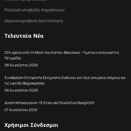
Πολιτική υποβολής παραπόνων
Δημοσιογραφική Δεοντολογία
Τελευταία Νέα
204 χρόνια από τη Μάχη του Κιάτου-Βασιλικού – Τιμάται ο Αναγνώστης
Πετιμεζάς
08 Αυγούστου 2026
Συνεδρίαση Επιτροπής Εκτίμησης Κινδύνου για τους ισχυρούς ανέμους και
τις υψηλές θερμοκρασίες
08 Αυγούστου 2026
Δανάη Μπακογιάννη: 13,61 και νέο Πανελλήνιο Ρεκόρ Κ20!
07 Αυγούστου 2026
Χρήσιμοι Σύνδεσμοι