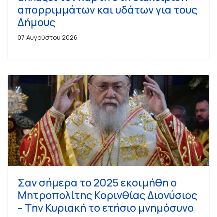
απορριμμάτων και υδάτων για τους
Δήμους
07 Αυγούστου 2026
Σαν σήμερα το 2025 εκοιμήθη ο
Μητροπολίτης Κορινθίας Διονύσιος
– Την Κυριακή το ετήσιο μνημόσυνο