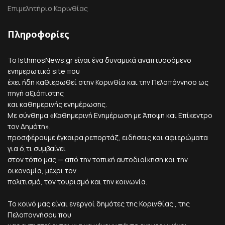
Επιμελητήριο Κορινθίας
Πληροφορίες
Το IsthmosNews.gr είναι ένα δυναμικά αναπτυσσόμενο
ενημερωτικό site που
έχει ήδη καθιερωθεί στην Κορινθία και την Πελοπόννησο ως
πηγή αξιόπιστης
και καθημερινής ενημέρωσης.
Με σύνθημα «Καθημερινή Ενημέρωση με Άποψη και Επίκεντρο
τον Δημότη»,
προσφέρουμε έγκαιρα ρεπορτάζ, ειδήσεις και αφιερώματα
για ό,τι συμβαίνει
στον τόπο μας — από την τοπική αυτοδιοίκηση και την
οικονομία, μέχρι τον
πολιτισμό, τον τουρισμό και την κοινωνία.
Το κοινό μας είναι ενεργοί δημότες της Κορινθίας , της
Πελοποννήσου που