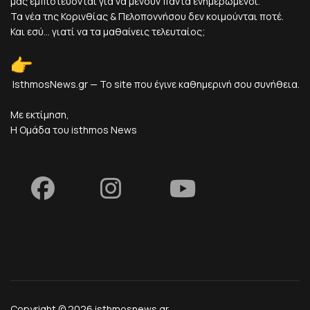
μας εμπιστεύονται για να μένουν πάντα ενημερωμένοι.
Τα νέα της Κορινθίας & Πελοποννήσου δεν κοιμούνται ποτέ.
Και εσύ... γιατί να τα μαθαίνεις τελευταίος;
IsthmosNews.gr — Το site που έγινε καθημερινή σου συνήθεια.
Με εκτίμηση,
Η Ομάδα του isthmos News
Copyright © 2026 isthmosnews.gr